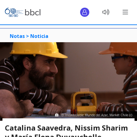
Notas >
Noticia
El Incontrolable Mundo del Azar, Market Chile (c)
Catalina Saavedra, Nissim Sharim
y María Elena Duvauchelle