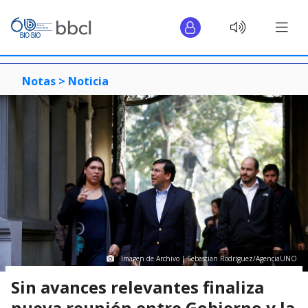
Notas >
Noticia
Imagen de Archivo | Sebastian Rodríguez/AgenciaUNO
Sin avances relevantes finaliza
nueva reunión entre Gobierno y la