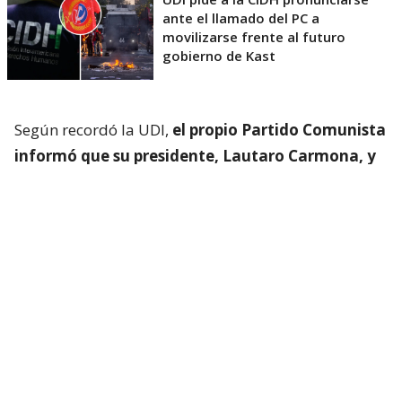
ante el llamado del PC a
movilizarse frente al futuro
gobierno de Kast
Según recordó la UDI,
el propio Partido Comunista
informó que su presidente, Lautaro Carmona, y
su secretaria general, Bárbara Figueroa,
viajarán la próxima semana a La Habana
para
asistir al “I Coloquio Internacional Fidel: legado y
futuro” y a un encuentro mundial de partidos
comunistas.
UDI pide al Servel abrir
procedimiento contra el PC por viaje
a Cuba