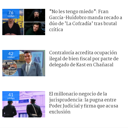
"No les tengo miedo": Fran
76
visitas
García-Huidobro manda recado a
dúo de ’La Cofradía’ tras brutal
crítica
El millonario negocio de la
41
visitas
jurisprudencia: la pugna entre
Poder Judicial y firma que acusa
exclusión
Contraloría acredita ocupación
42
visitas
ilegal de bien fiscal por parte de
delegado de Kast en Chañaral