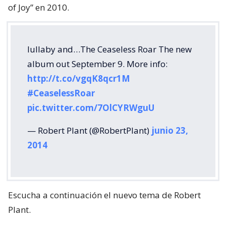
of Joy” en 2010.
lullaby and…The Ceaseless Roar The new
album out September 9. More info:
http://t.co/vgqK8qcr1M
#CeaselessRoar
pic.twitter.com/7OlCYRWguU
— Robert Plant (@RobertPlant)
junio 23,
2014
Escucha a continuación el nuevo tema de Robert
Plant.