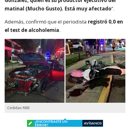
González, quien es su productor ejecutivo del
matinal (Mucho Gusto). Está muy afectado
”.
Además, confirmó que el periodista
registró 0,0 en
el test de alcoholemia
.
Cedidas RBB
¿ENCONTRASTE UN
AVÍSANOS
ERROR?