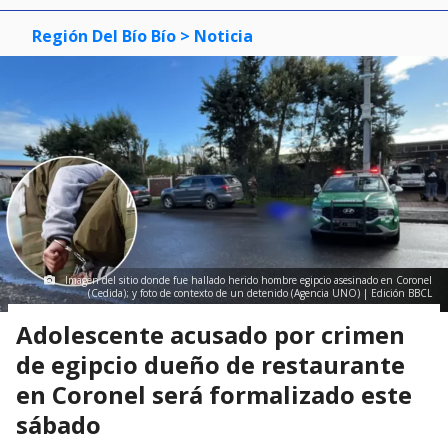
Región Del Bío Bío
> Noticia
Imagen del sitio donde fue hallado herido hombre egipcio asesinado en Coronel
(Cedida); y foto de contexto de un detenido (Agencia UNO) | Edición BBCL
Adolescente acusado por crimen
de egipcio dueño de restaurante
en Coronel será formalizado este
sábado