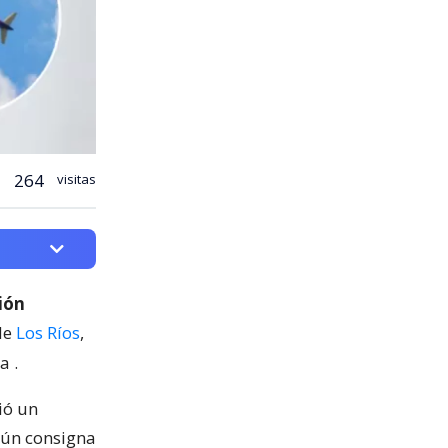
264
visitas
ión
de
Los Ríos
,
ca
.
ió un
ún consigna