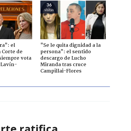
36
visitas
ra": el
"Se le quita dignidad a la
a Corte de
persona": el sentido
 siempre vota
descargo de Lucho
s Lavín-
Miranda tras cruce
Campillai-Flores
rte ratifica