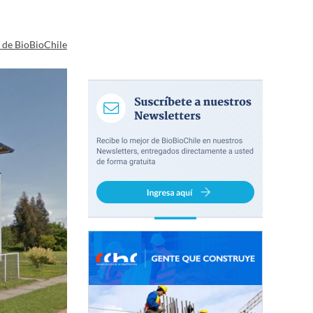
a de BioBioChile