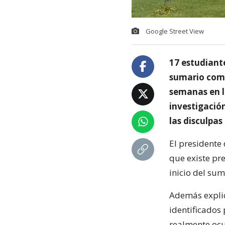
Google Street View
17 estudiant
sumario como
semanas en l
investigació
las disculpas
El presidente
que existe pre
inicio del su
Además explic
identificados 
realmente ocu