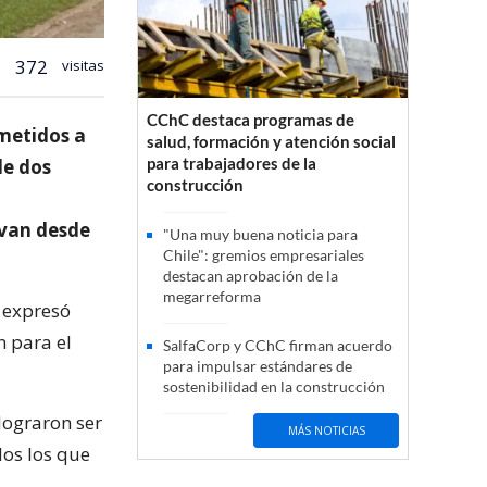
372
visitas
CChC destaca programas de
ometidos a
salud, formación y atención social
para trabajadores de la
de dos
construcción
 van desde
"Una muy buena noticia para
Chile": gremios empresariales
destacan aprobación de la
megarreforma
, expresó
n para el
SalfaCorp y CChC firman acuerdo
para impulsar estándares de
sostenibilidad en la construcción
lograron ser
MÁS NOTICIAS
dos los que