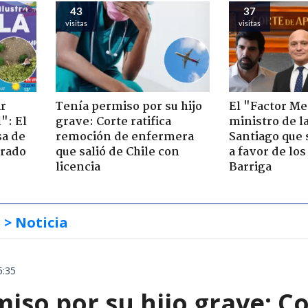
43
37
visitas
visitas
ir
Tenía permiso por su hijo
El "Factor Me
": El
grave: Corte ratifica
ministro de l
sa de
remoción de enfermera
Santiago que
trado
que salió de Chile con
a favor de lo
licencia
Barriga
s
> Noticia
5:35
iso por su hijo grave: Co