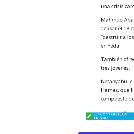
una crisis car
Mahmud Abas c
acusar el 18 d
“destruir a lo
en Yeda.
También ofrec
tres jóvenes.
Netanyahu le 
Hamas, que ll
compuesto de
¿ENCONTRASTE UN
ERROR?