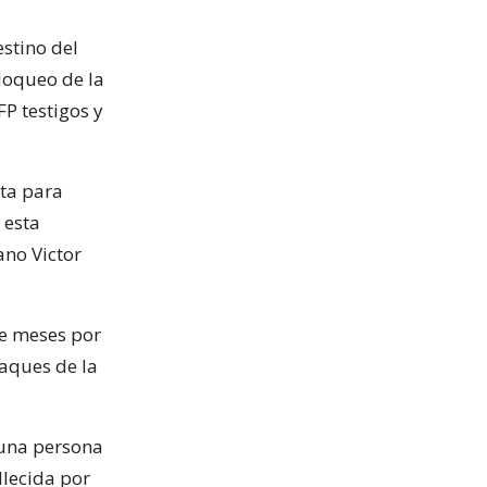
estino del
loqueo de la
P testigos y
ita para
 esta
no Victor
ce meses por
taques de la
 una persona
llecida por