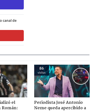
o canal de
86
visitas
ializó el
Periodista José Antonio
án Román:
Neme queda apercibido a