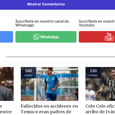
Mostrar Comentarios
Suscríbete en nuestro canal de
Suscríbete en nuestr
Whatsapp:
Youtube:
160
120
visitas
visitas
e
Fallecidos en accidente en
Colo Colo ofic
 entre
Temuco eran padres de
arribo de Iv