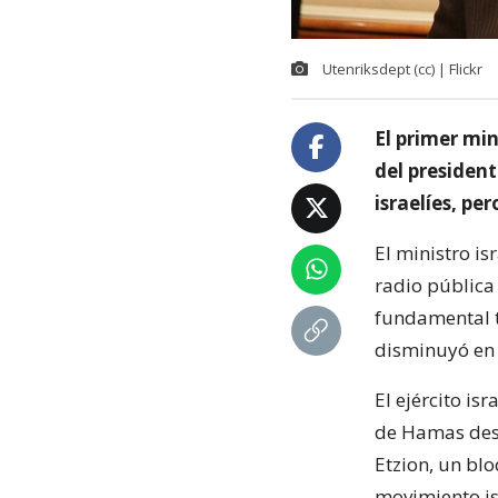
Utenriksdept (cc) | Flickr
El primer mi
del presiden
israelíes, pe
El ministro is
radio pública
fundamental t
disminuyó en 
El ejército is
de Hamas desde
Etzion, un bl
movimiento is