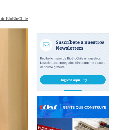
a de BioBioChile