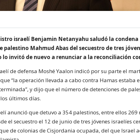
nistro israelí Benjamin Netanyahu saludó la condena 
te palestino Mahmud Abas del secuestro de tres jóve
ro lo invitó de nuevo a renunciar a la reconciliación 
raelí de defensa Moshé Yaalon indicó por su parte el mart
 que “la operación llevada a cabo contra Hamas estaba e
erminada”, y dijo que el número de detenciones de pale
los últimos días.
raelí anunció que detuvo a 354 palestinos, entre ellos 26
 el secuestro el 12 de junio de tres jóvenes israelíes c
oque de colonias de Cisjordania ocupada, del que Israel a
lamista.