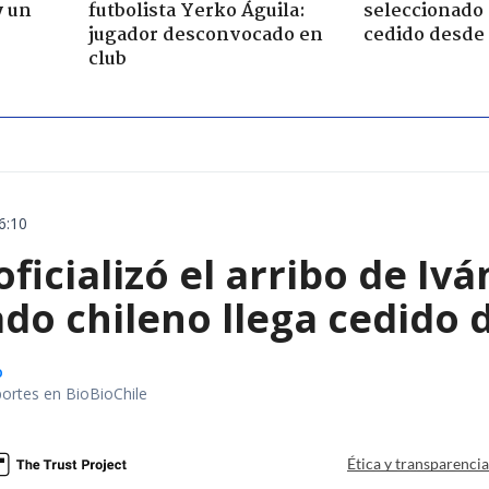
y un
futbolista Yerko Águila:
seleccionado 
jugador desconvocado en
cedido desde 
club
6:10
oficializó el arribo de I
do chileno llega cedido 
o
portes en BioBioChile
Ética y transparenci