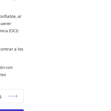
nfiable, al
querer
mica (OCI)
ontrar a los
ión con
nso
s