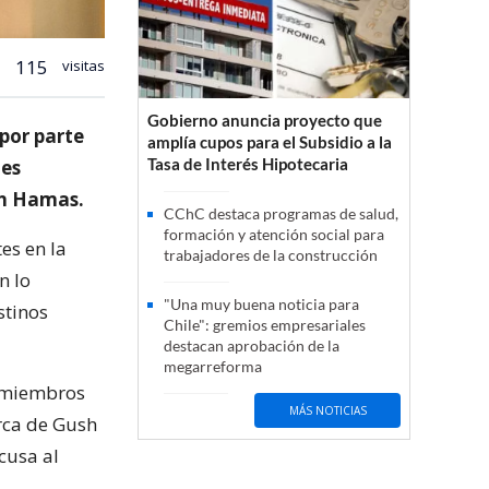
115
visitas
Gobierno anuncia proyecto que
por parte
amplía cupos para el Subsidio a la
Tasa de Interés Hipotecaria
nes
con Hamas.
CChC destaca programas de salud,
formación y atención social para
es en la
trabajadores de la construcción
n lo
"Una muy buena noticia para
stinos
Chile": gremios empresariales
destacan aprobación de la
megarreforma
9 miembros
MÁS NOTICIAS
erca de Gush
cusa al