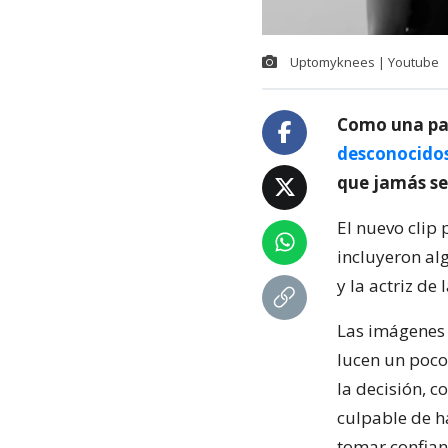
Uptomyknees | Youtube
Como una par
desconocido
que jamás se 
El nuevo clip
incluyeron al
y la actriz de 
Las imágenes 
lucen un poco 
la decisión, 
culpable de h
tomar confianz