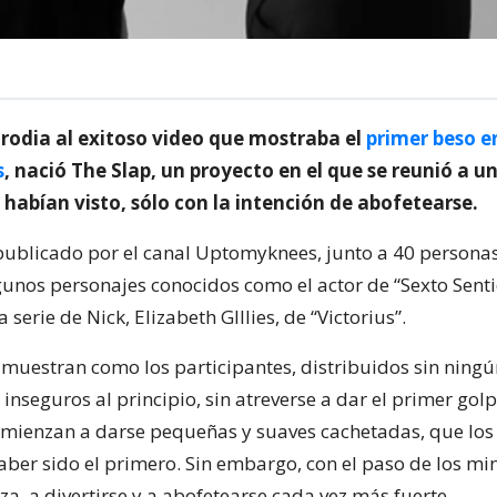
odia al exitoso video que mostraba el
primer beso e
s
, nació The Slap, un proyecto en el que se reunió a u
habían visto, sólo con la intención de abofetearse.
 publicado por el canal Uptomyknees, junto a 40 personas
gunos personajes conocidos como el actor de “Sexto Sent
la serie de Nick, Elizabeth GIllies, de “Victorius”.
muestran como los participantes, distribuidos sin ningún
inseguros al principio, sin atreverse a dar el primer go
comienzan a darse pequeñas y suaves cachetadas, que los
aber sido el primero. Sin embargo, con el paso de los m
a, a divertirse y a abofetearse cada vez más fuerte.