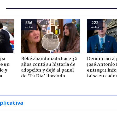
356
222
visitas
visitas
apa
Bebé abandonada hace 32
Denuncian a 
de un
años contó su historia de
José Antonio 
io y
adopción y dejó al panel
entregar inf
su
de ’Tu Día’ llorando
falsa en cade
plicativa