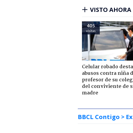
VISTO AHORA
405
visitas
Celular robado dest
abusos contra niña 
profesor de su coleg
del conviviente de 
madre
BBCL Contigo
> Ex