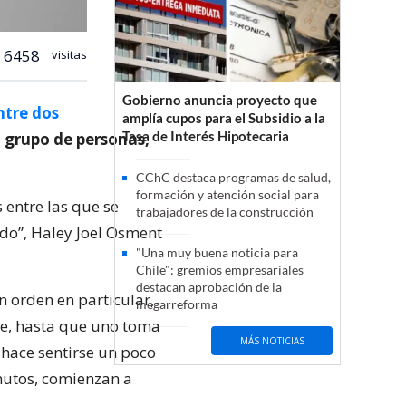
6458
visitas
Gobierno anuncia proyecto que
ntre dos
amplía cupos para el Subsidio a la
Tasa de Interés Hipotecaria
n grupo de personas,
CChC destaca programas de salud,
formación y atención social para
 entre las que se
trabajadores de la construcción
ido”, Haley Joel Osment
"Una muy buena noticia para
Chile": gremios empresariales
destacan aprobación de la
 orden en particular,
megarreforma
lpe, hasta que uno toma
MÁS NOTICIAS
 hace sentirse un poco
inutos, comienzan a