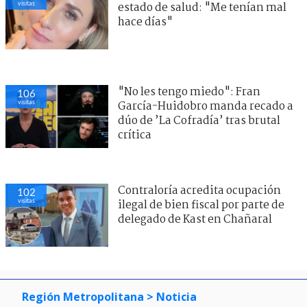
visitas
estado de salud: "Me tenían mal
hace días"
"No les tengo miedo": Fran
106
visitas
García-Huidobro manda recado a
dúo de ’La Cofradía’ tras brutal
crítica
Contraloría acredita ocupación
102
visitas
ilegal de bien fiscal por parte de
delegado de Kast en Chañaral
Región Metropolitana
> Noticia