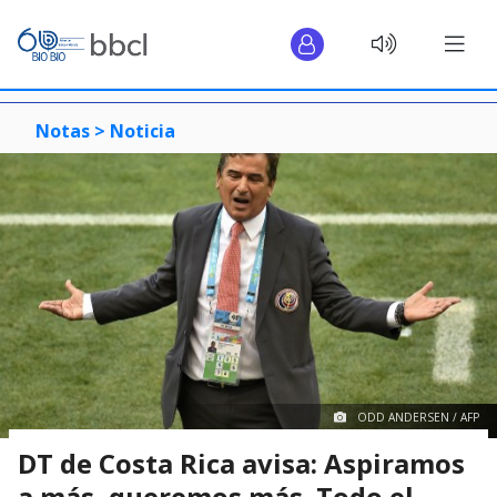
Notas >
Noticia
ODD ANDERSEN / AFP
DT de Costa Rica avisa: Aspiramos
a más, queremos más. Todo el