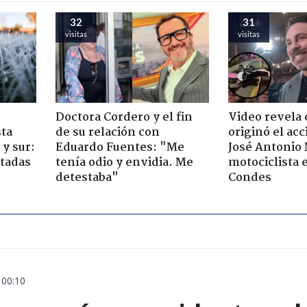
32
31
visitas
visitas
Doctora Cordero y el fin
Video revela
sta
de su relación con
originó el ac
y sur:
Eduardo Fuentes: "Me
José Antonio
ctadas
tenía odio y envidia. Me
motociclista 
detestaba"
Condes
 00:10