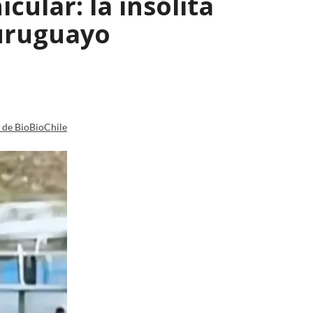
ular: la insólita
 uruguayo
a de BioBioChile