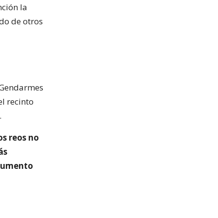
ción la
ado de otros
 y Gendarmes
l recinto
.
s reos no
ás
 aumento