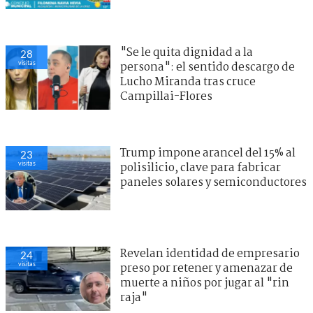
"Se le quita dignidad a la
28
visitas
persona": el sentido descargo de
Lucho Miranda tras cruce
Campillai-Flores
Trump impone arancel del 15% al
26
visitas
polisilicio, clave para fabricar
paneles solares y semiconductores
Revelan identidad de empresario
22
visitas
preso por retener y amenazar de
muerte a niños por jugar al "rin
raja"