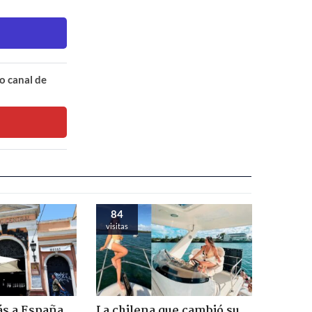
o canal de
84
visitas
ás a España,
La chilena que cambió su