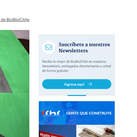
a de BioBioChile