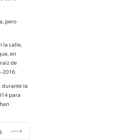
a, pero
 la calle,
que, en
raíz de
o-2016.
, durante la
014 para
 han
s