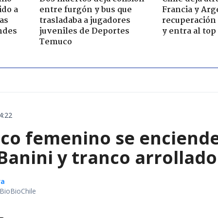
ido a
entre furgón y bus que
Francia y Arg
ras
trasladaba a jugadores
recuperación 
ndes
juveniles de Deportes
y entra al to
Temuco
4:22
ico femenino se enciende
Banini y tranco arrollado
ra
BioBioChile