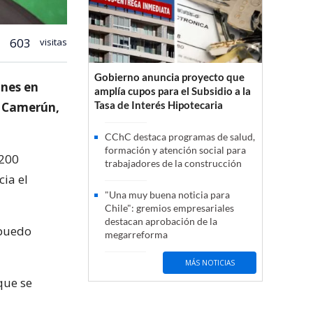
603
visitas
Gobierno anuncia proyecto que
unes en
amplía cupos para el Subsidio a la
Tasa de Interés Hipotecaria
 y Camerún,
CChC destaca programas de salud,
formación y atención social para
 200
trabajadores de la construcción
cia el
"Una muy buena noticia para
Chile": gremios empresariales
destacan aprobación de la
 puedo
megarreforma
MÁS NOTICIAS
que se