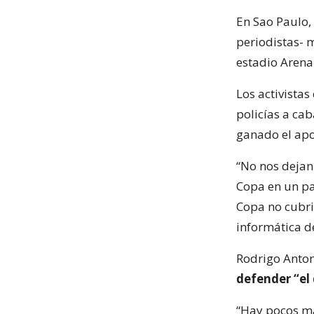
En Sao Paulo,
periodistas- 
estadio Arena
Los activistas
policías a ca
ganado el ap
“No nos dejan
Copa en un pa
Copa no cubrir
informática d
Rodrigo Anton
defender “el
“Hay pocos man