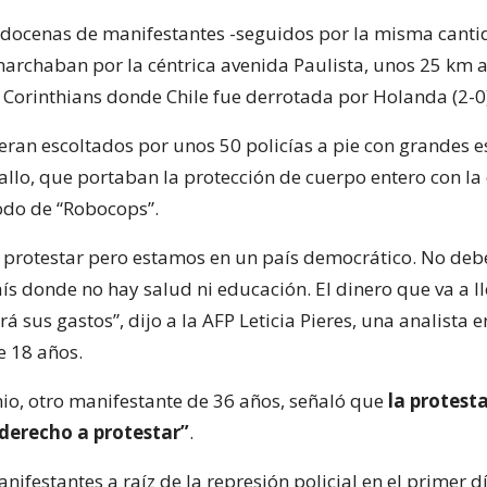
 docenas de manifestantes -seguidos por la misma canti
marchaban por la céntrica avenida Paulista, unos 25 km a
 Corinthians donde Chile fue derrotada por Holanda (2-0)
 eran escoltados por unos 50 policías a pie con grandes 
ballo, que portaban la protección de cuerpo entero con la
odo de “Robocops”.
 protestar pero estamos en un país democrático. No deb
ís donde no hay salud ni educación. El dinero que va a ll
á sus gastos”, dijo a la AFP Leticia Pieres, una analista e
e 18 años.
io, otro manifestante de 36 años, señaló que
la protest
 derecho a protestar”
.
ifestantes a raíz de la represión policial en el primer dí