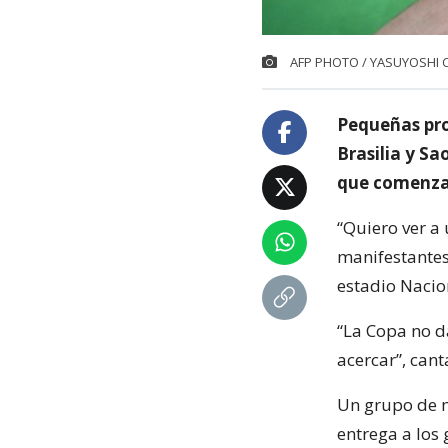
AFP PHOTO / YASUYOSHI 
Pequeñas pro
Brasilia y Sa
que comenzará
“Quiero ver a
manifestantes 
estadio Nacio
“La Copa no d
acercar”, can
Un grupo de m
entrega a los