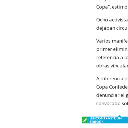
Copa”, estimó 
Ocho activist
dejaban circul
Varios manifes
primer elimin
referencia a 
obras vincula
A diferencia d
Copa Confeder
denunciar el 
convocado sol
¿ENCONTRASTE UN
ERROR?