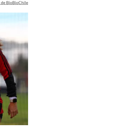
a de BioBioChile