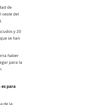
dad de
l oeste del
.
escudos y 20
 que se han
ería haber
egar para la
n
a es para
a de la