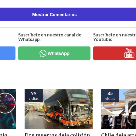
Mostrar Comentarios
Suscríbete en nuestro canal de
Suscríbete en nuestr
Whatsapp:
Youtube:
99
85
visitas
visitas
nio
Dos muertos deja colisión
Chile deja atr