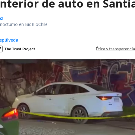
interior de auto en Santi
ez
r nocturno en BioBioChile
epúlveda
Ética y transparenci