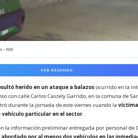
a – RBB
VER RESUMEN
sultó herido en un ataque a balazos
ocurrido en la in
nso con calle Carlos Caszely Garrido, en la comuna de San
stró durante la jornada de este viernes cuando la
víctima
 vehículo particular en el sector
.
n la información preliminar entregada por personal de 
e
abordado por al menos dos vehículos en las inmedia