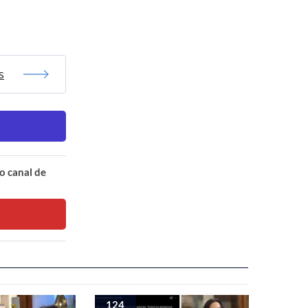
s
o canal de
124