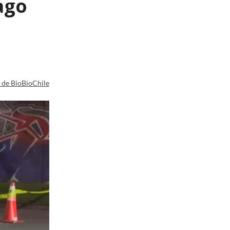
ago
a de BioBioChile