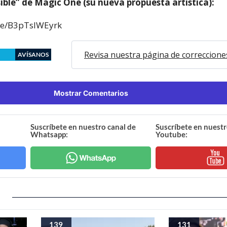
ible” de Magic One (su nueva propuesta artística):
.be/B3pTsIWEyrk
Revisa nuestra página de correccione
AVÍSANOS
Mostrar Comentarios
Suscríbete en nuestro canal de
Suscríbete en nuestr
Whatsapp:
Youtube:
139
131