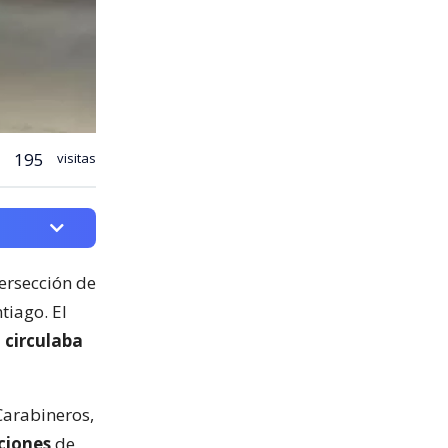
195
visitas
tersección de
tiago. El
 circulaba
Carabineros,
ciones
de