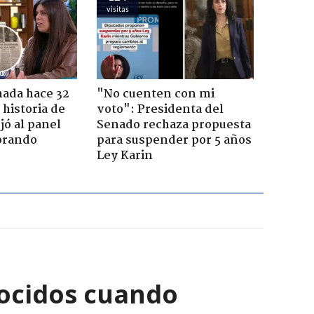
visitas
ada hace 32
"No cuenten con mi
 historia de
voto": Presidenta del
jó al panel
Senado rechaza propuesta
lorando
para suspender por 5 años
Ley Karin
ocidos cuando