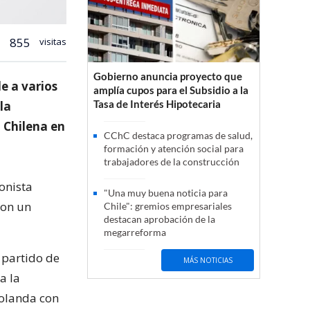
855
visitas
Gobierno anuncia proyecto que
e a varios
amplía cupos para el Subsidio a la
Tasa de Interés Hipotecaria
la
n Chilena en
CChC destaca programas de salud,
formación y atención social para
trabajadores de la construcción
ionista
"Una muy buena noticia para
con un
Chile": gremios empresariales
destacan aprobación de la
megarreforma
 partido de
MÁS NOTICIAS
a la
Holanda con