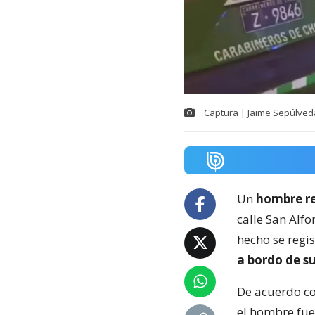
Captura | Jaime Sepúlved
Un
hombre re
calle San Alfo
hecho se regi
a bordo de su
De acuerdo co
el hombre fu