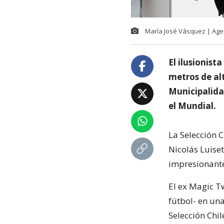
María José Vásquez | Ag
El ilusionist
metros de alt
Municipalidad
el Mundial.
La Selección C
Nicolás Luise
impresionante
El ex Magic T
fútbol- en un
Selección Chi