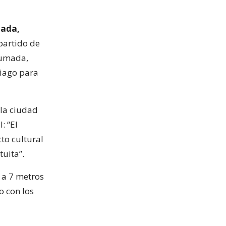
mada,
 partido de
humada,
tiago para
 la ciudad
: “El
to cultural
tuita”.
l a 7 metros
o con los