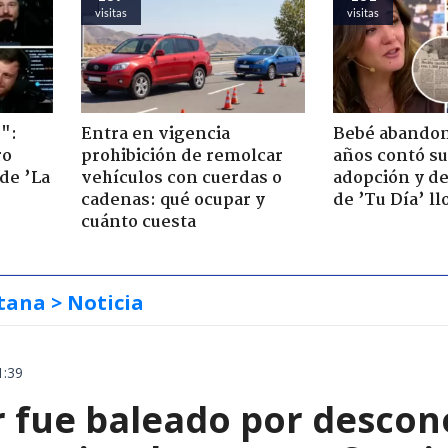
visitas
visitas
":
Entra en vigencia
Bebé abandon
ro
prohibición de remolcar
años contó su
de ’La
vehículos con cuerdas o
adopción y de
cadenas: qué ocupar y
de ’Tu Día’ l
cuánto cuesta
tana
> Noticia
1:39
 fue baleado por descon