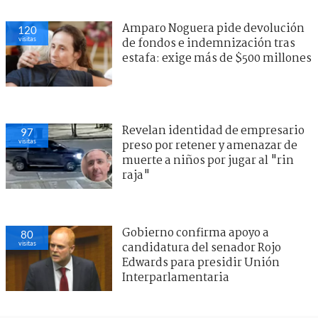
Amparo Noguera pide devolución
120
visitas
de fondos e indemnización tras
estafa: exige más de $500 millones
Revelan identidad de empresario
97
visitas
preso por retener y amenazar de
muerte a niños por jugar al "rin
raja"
Gobierno confirma apoyo a
80
visitas
candidatura del senador Rojo
Edwards para presidir Unión
Interparlamentaria