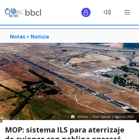
Notas >
Noticia
Archivo | Víctor Salazar | Agencia UNO
MOP: sistema ILS para aterrizaje
de aviones con neblina operará