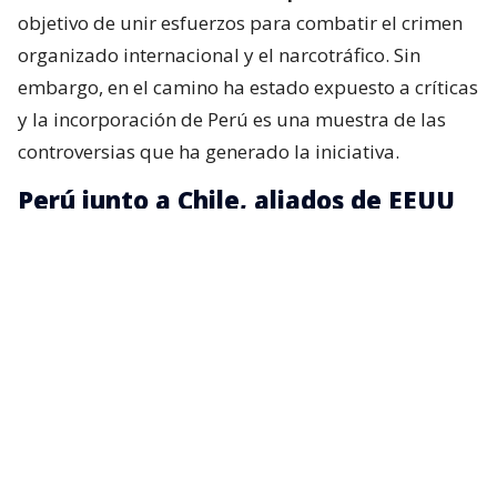
objetivo de unir esfuerzos para combatir el crimen
organizado internacional y el narcotráfico. Sin
embargo, en el camino ha estado expuesto a críticas
y la incorporación de Perú es una muestra de las
controversias que ha generado la iniciativa.
Perú junto a Chile, aliados de EEUU
La presidenta peruana,
Keiko Fujimori
, expresó su
intención de que el Perú se una a esta alianza
internacional, pues, según dijo,
le interesa trabajar
con todos sus miembros
, entre ellos Chile, para
combatir el crimen organizado.
“Este tipo de flagelos, este tipo de lacras, no se fijan
en las fronteras, muy por el contrario, invaden los