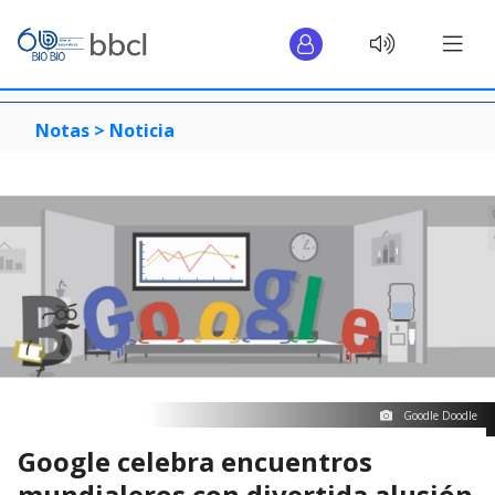
Notas >
Noticia
Goodle Doodle
Google celebra encuentros
mundialeros con divertida alusión