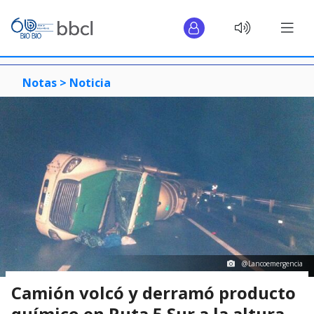
Notas >
Noticia
@Lancoemergencia
Camión volcó y derramó producto
químico en Ruta 5 Sur a la altura