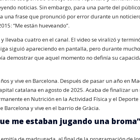
eyendo noticias. Sin embargo, para una parte del público
a una frase que pronunció por error durante un noticier
2015: “Me están hueveando”.
y llevaba cuatro en el canal. El video se viralizó y termi
ga siguió apareciendo en pantalla, pero durante much
ebía demostrar que aquel momento no definía su capaci
años y vive en Barcelona. Después de pasar un año en Ma
capital catalana en agosto de 2025. Acaba de finalizar un
manente en Nutrición en la Actividad Física y el Deporte 
 Barcelona y vive en el barrio de Gràcia.
que me estaban jugando una broma
se emitía de madrugada, al final de la programación de l