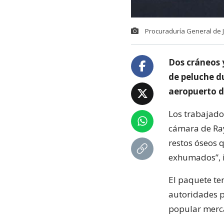
Procuraduría General de Ju
Dos cráneos 
de peluche d
aeropuerto de
Los trabajado
cámara de Ray
restos óseos 
exhumados”, 
El paquete te
autoridades 
popular merca