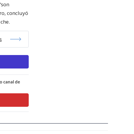
“son
ro, concluyó
uche.
s
o canal de