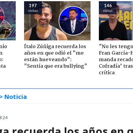
197
146
visitas
visitas
nio
Ítalo Zúñiga recuerda los
"No les teng
n
años en que odió el "me
Fran García-
o:
están hueveando":
manda recado
sta
"Sentía que era bullying"
Cofradía’ tras
crítica
> Noticia
8:24
ga recuerda los años en 