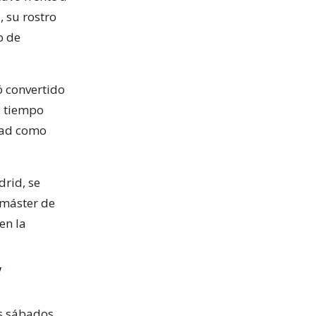
, su rostro
o de
nó convertido
o tiempo
dad como
drid, se
 máster de
en la
”
os sábados.