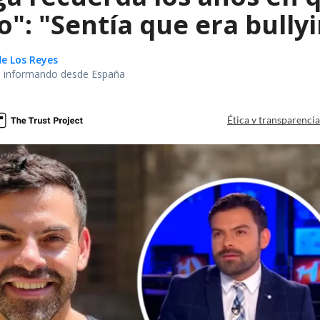
": "Sentía que era bully
de Los Reyes
no informando desde España
Ética y transparenci