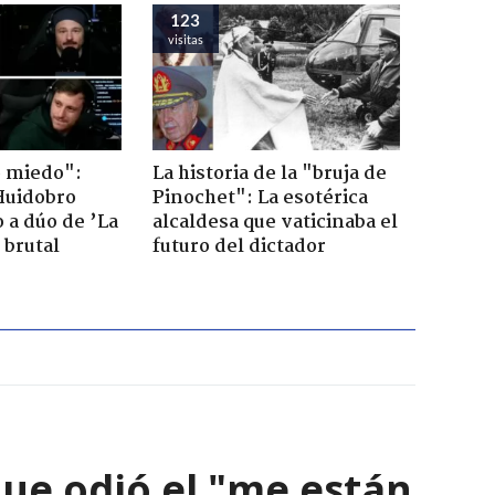
123
visitas
o miedo":
La historia de la "bruja de
Huidobro
Pinochet": La esotérica
 a dúo de ’La
alcaldesa que vaticinaba el
 brutal
futuro del dictador
que odió el "me están