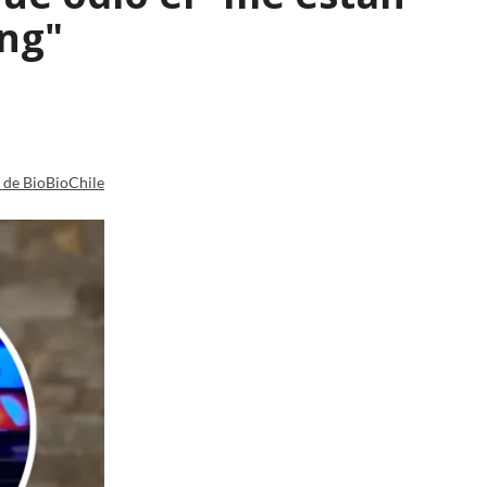
ing"
a de BioBioChile