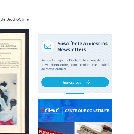
a de BioBioChile