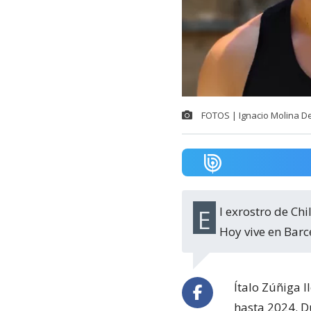
FOTOS | Ignacio Molina D
El exrostro de Chilevisión reconstruye el momento al aire que lo convirtió en meme.
Hoy vive en Barce
Ítalo Zúñiga 
hasta 2024. D