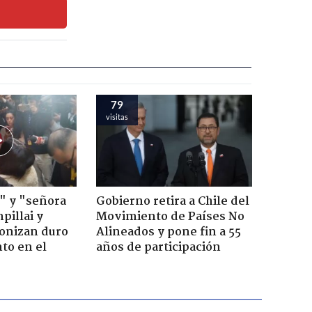
79
visitas
" y "señora
Gobierno retira a Chile del
pillai y
Movimiento de Países No
gonizan duro
Alineados y pone fin a 55
to en el
años de participación