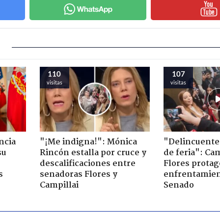
110
107
visitas
visitas
ncia
"¡Me indigna!": Mónica
"Delincuente
su
Rincón estalla por cruce y
de feria": Cam
descalificaciones entre
Flores prota
s
senadoras Flores y
enfrentamien
Campillai
Senado