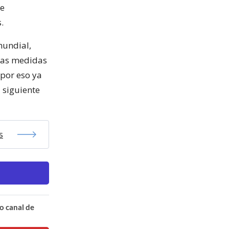
de
.
mundial,
llas medidas
por eso ya
 siguiente
s
o canal de