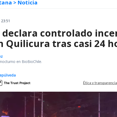
tana
> Noticia
 23:51
declara controlado ince
 Quilicura tras casi 24 
ez
r nocturno en BioBioChile.
epúlveda
Ética y transparenci