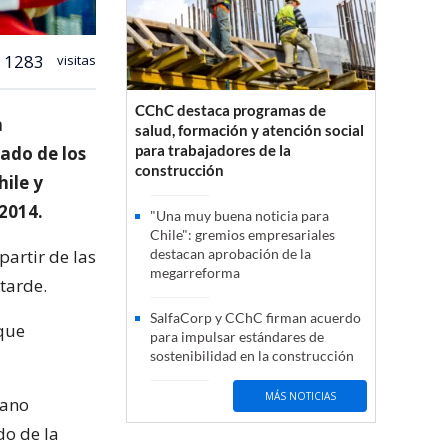
1283
visitas
CChC destaca programas de
n
salud, formación y atención social
para trabajadores de la
lado de los
construcción
hile y
 2014.
"Una muy buena noticia para
Chile": gremios empresariales
partir de las
destacan aprobación de la
megarreforma
 tarde.
SalfaCorp y CChC firman acuerdo
 que
para impulsar estándares de
sostenibilidad en la construcción
MÁS NOTICIAS
bano
do de la