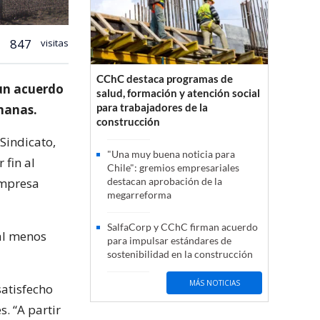
847
visitas
CChC destaca programas de
 un acuerdo
salud, formación y atención social
para trabajadores de la
emanas.
construcción
Sindicato,
"Una muy buena noticia para
 fin al
Chile": gremios empresariales
empresa
destacan aprobación de la
megarreforma
SalfaCorp y CChC firman acuerdo
al menos
para impulsar estándares de
sostenibilidad en la construcción
MÁS NOTICIAS
satisfecho
. “A partir