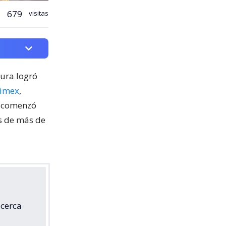
679
visitas
cura logró
nimex
,
o comenzó
os de más de
 cerca