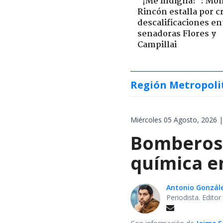
"¡Me indigna!": Món
Rincón estalla por c
descalificaciones en
senadoras Flores y
Campillai
Región Metropoli
Miércoles 05 Agosto, 2026 |
Bomberos 
química en
Antonio Gonzál
Periodista. Edito