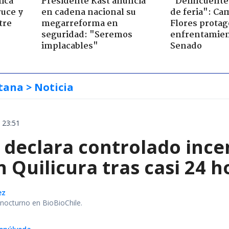
ica
Presidente Kast anuncia
"Delincuente
ruce y
en cadena nacional su
de feria": Cam
tre
megarreforma en
Flores prota
seguridad: "Seremos
enfrentamien
implacables"
Senado
tana
> Noticia
 23:51
declara controlado ince
 Quilicura tras casi 24 
ez
r nocturno en BioBioChile.