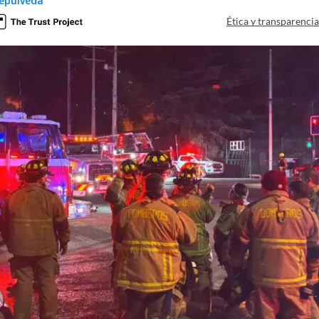
epúlveda
Ética y transparenci