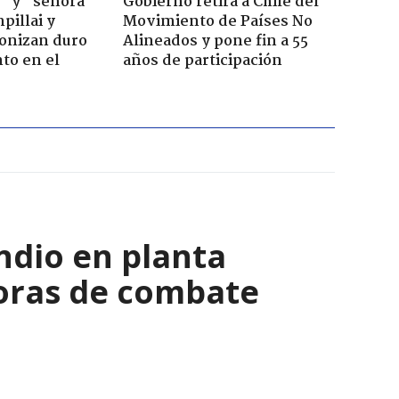
" y "señora
Gobierno retira a Chile del
pillai y
Movimiento de Países No
gonizan duro
Alineados y pone fin a 55
to en el
años de participación
ndio en planta
horas de combate