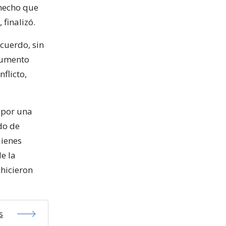
 hecho que
finalizó.
cuerdo, sin
 aumento
flicto,
 por una
do de
uienes
e la
 hicieron
s