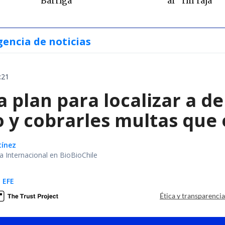
Barriga
al "rin raja"
gencia de noticias
:21
a plan para localizar a d
o y cobrarles multas que
tínez
ea Internacional en BioBioChile
 EFE
Ética y transparenci