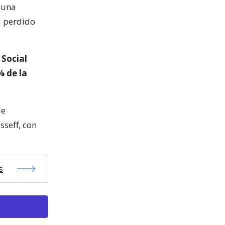
n una
a perdido
 Social
% de la
de
seff, con
s