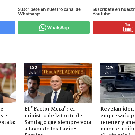
Suscríbete en nuestro canal de
Suscríbete en nuestr
Whatsapp:
Youtube:
182
129
visitas
visitas
de
El "Factor Mera": el
Revelan iden
s e
ministro de la Corte de
empresario p
estafa:
Santiago que siempre vota
retener y am
a favor de los Lavín-
muerte a niño