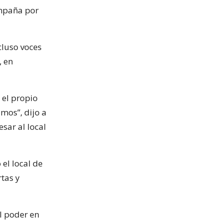
ampaña por
cluso voces
, en
 el propio
amos”, dijo a
sar al local
el local de
rtas y
al poder en