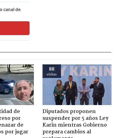
o canal de
88
visitas
tidad de
Diputados proponen
reso por
suspender por 5 años Ley
enazar de
Karin mientras Gobierno
s por jugar
prepara cambios al