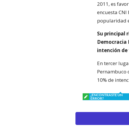
2011, es favor
encuesta CNI 
popularidad e
Su principal 
Democracia B
intención de
En tercer lug
Pernambuco q
10% de intenc
¿ENCONTRASTE UN
ERROR?