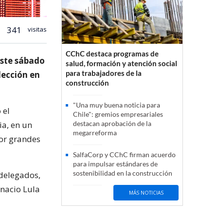
341
visitas
CChC destaca programas de
este sábado
salud, formación y atención social
para trabajadores de la
lección en
construcción
"Una muy buena noticia para
 el
Chile": gremios empresariales
ia, en un
destacan aprobación de la
megarreforma
por grandes
SalfaCorp y CChC firman acuerdo
para impulsar estándares de
sostenibilidad en la construcción
 delegados,
Inacio Lula
MÁS NOTICIAS