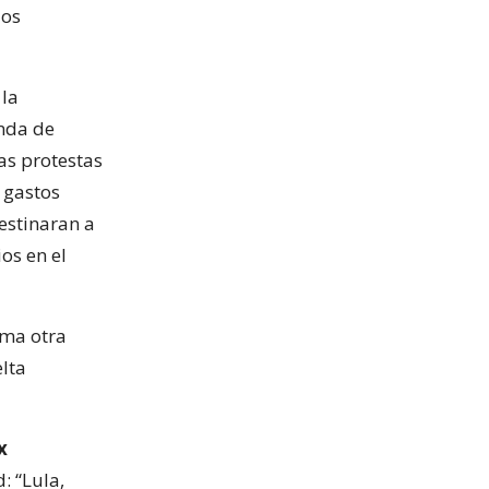
dos
 la
enda de
as protestas
 gastos
estinaran a
os en el
lma otra
elta
x
: “Lula,