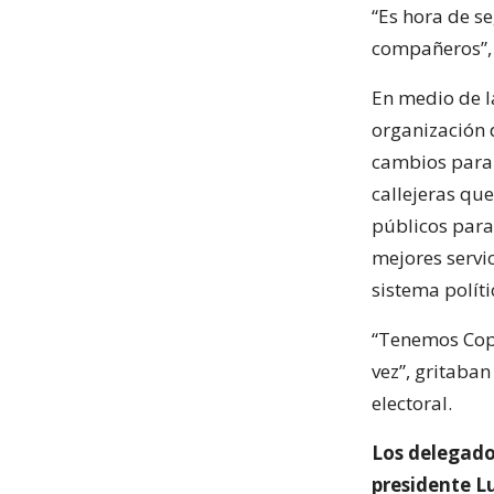
“Es hora de s
compañeros”, 
En medio de l
organización 
cambios para 
callejeras qu
públicos para
mejores servi
sistema políti
“Tenemos Copa
vez”, gritaban
electoral.
Los delegado
presidente Lu