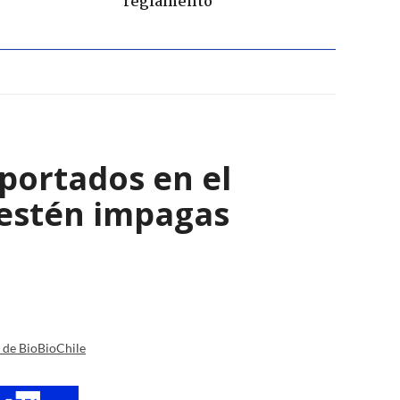
reglamento
eportados en el
 estén impagas
a de BioBioChile