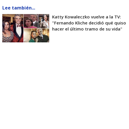
Lee también...
Katty Kowaleczko vuelve a la TV:
"Fernando Kliche decidió qué quiso
hacer el último tramo de su vida"
“El artículo 1 letra g de las citadas Normas
Generales define el
sensacionalismo
como la
‘presentación abusiva de hechos noticiosos o
informativos que busca producir una sensación o
emoción en el telespectador,
o que en su
construcción genere una representación
distorsionada de la realidad, exacerbando la
emotividad o impacto de lo presentado’”
, apunta
el fallo.