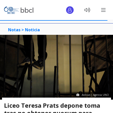
Notas >
Noticia
Archivo | Agencia UNO
Liceo Teresa Prats depone toma
tras no obtener quorum para