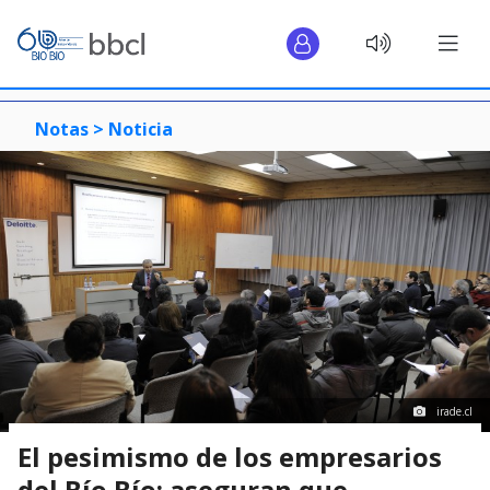
Notas >
Noticia
irade.cl
El pesimismo de los empresarios
del Bío Bío: aseguran que