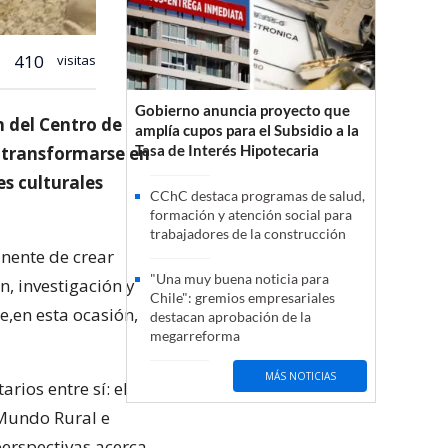
410
visitas
Gobierno anuncia proyecto que
n del Centro de
amplía cupos para el Subsidio a la
Tasa de Interés Hipotecaria
a transformarse en
es culturales
CChC destaca programas de salud,
formación y atención social para
trabajadores de la construcción
anente de crear
"Una muy buena noticia para
n, investigación y
Chile": gremios empresariales
e,en esta ocasión,
destacan aprobación de la
megarreforma
MÁS NOTICIAS
rios entre sí: el
 Mundo Rural e
perspectivas acerca