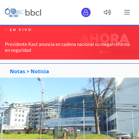
EN VIVO
Presidente Kast anuncia en cadena nacional su megarreforma
en seguridad
Notas >
Noticia