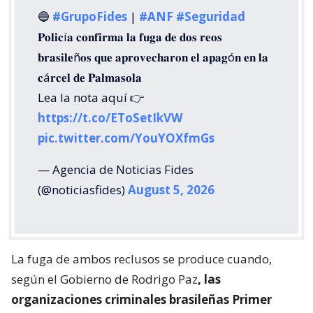
🔵
#GrupoFides
|
#ANF
#Seguridad
𝐏𝐨𝐥𝐢𝐜í𝐚 𝐜𝐨𝐧𝐟𝐢𝐫𝐦𝐚 𝐥𝐚 𝐟𝐮𝐠𝐚 𝐝𝐞 𝐝𝐨𝐬 𝐫𝐞𝐨𝐬
𝐛𝐫𝐚𝐬𝐢𝐥𝐞ñ𝐨𝐬 𝐪𝐮𝐞 𝐚𝐩𝐫𝐨𝐯𝐞𝐜𝐡𝐚𝐫𝐨𝐧 𝐞𝐥 𝐚𝐩𝐚𝐠ó𝐧 𝐞𝐧 𝐥𝐚
𝐜á𝐫𝐜𝐞𝐥 𝐝𝐞 𝐏𝐚𝐥𝐦𝐚𝐬𝐨𝐥𝐚
Lea la nota aquí 👉
https://t.co/EToSetIkVW
pic.twitter.com/YouYOXfmGs
— Agencia de Noticias Fides
(@noticiasfides)
August 5, 2026
La fuga de ambos reclusos se produce cuando,
según el Gobierno de Rodrigo Paz
, las
organizaciones criminales brasileñas Primer