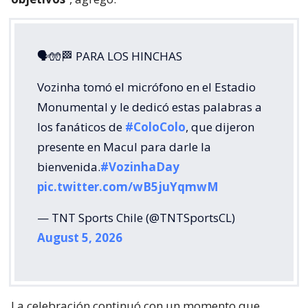
🗣🧤🏁 PARA LOS HINCHAS
Vozinha tomó el micrófono en el Estadio
Monumental y le dedicó estas palabras a
los fanáticos de
#ColoColo
, que dijeron
presente en Macul para darle la
bienvenida.
#VozinhaDay
pic.twitter.com/wB5juYqmwM
— TNT Sports Chile (@TNTSportsCL)
August 5, 2026
La celebración continuó con un momento que