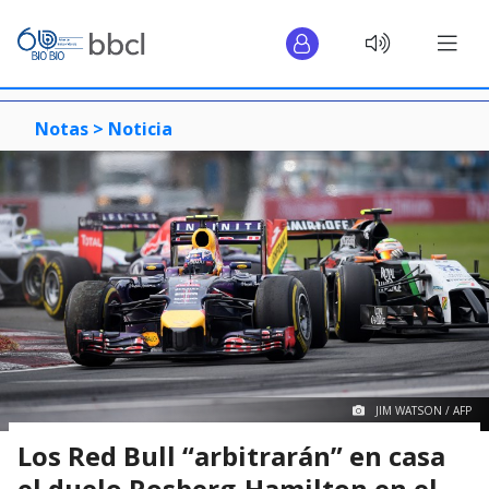
Notas >
Noticia
JIM WATSON / AFP
Los Red Bull “arbitrarán” en casa
el duelo Rosberg-Hamilton en el