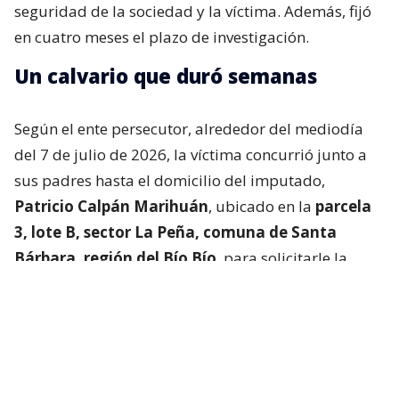
seguridad de la sociedad y la víctima. Además, fijó
en cuatro meses el plazo de investigación.
Un calvario que duró semanas
Según el ente persecutor, alrededor del mediodía
del 7 de julio de 2026, la víctima concurrió junto a
sus padres hasta el domicilio del imputado,
Patricio Calpán Marihuán
, ubicado en la
parcela
3, lote B, sector La Peña, comuna de Santa
Bárbara, región del Bío Bío
, para solicitarle la
devolución de una motosierra que le habían
prestado.
El imputado aceptó entregar la especie,
bajo la
condición de que la víctima se quedara a