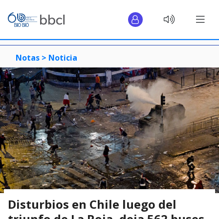
Notas >
Noticia
Disturbios en Chile luego del
triunfo de La Roja, deja 562 buses