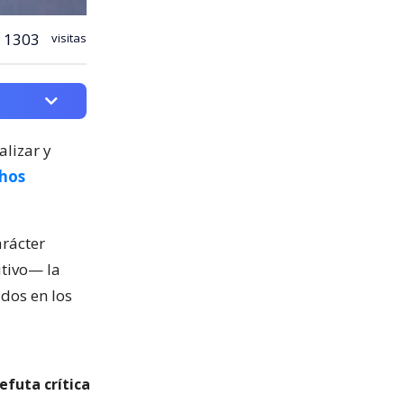
1303
visitas
alizar y
chos
rácter
utivo— la
idos en los
efuta crítica