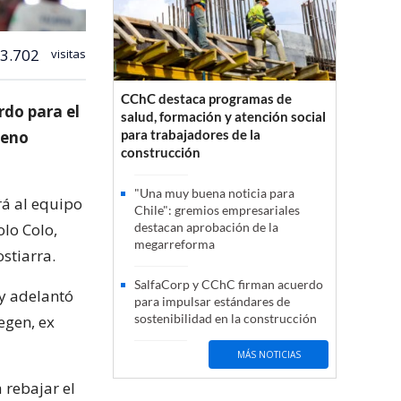
3.702
visitas
CChC destaca programas de
rdo para el
salud, formación y atención social
para trabajadores de la
leno
construcción
"Una muy buena noticia para
rá al equipo
Chile": gremios empresariales
olo Colo,
destacan aprobación de la
megarreforma
stiarra.
SalfaCorp y CChC firman acuerdo
 y adelantó
para impulsar estándares de
sostenibilidad en la construcción
egen, ex
MÁS NOTICIAS
 rebajar el