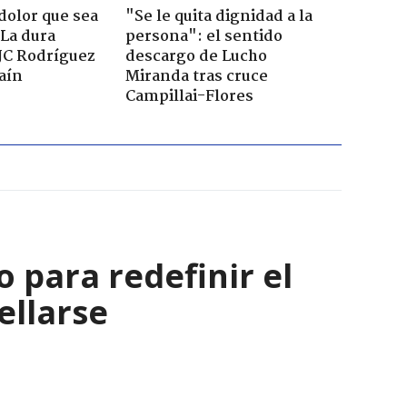
dolor que sea
"Se le quita dignidad a la
 La dura
persona": el sentido
JC Rodríguez
descargo de Lucho
raín
Miranda tras cruce
Campillai-Flores
 para redefinir el
ellarse