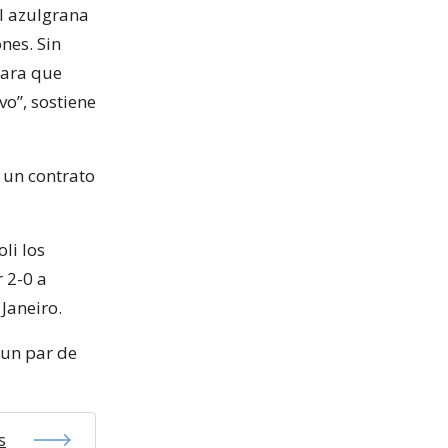
el azulgrana
nes. Sin
para que
vo”, sostiene
e un contrato
li los
 2-0 a
Janeiro.
 un par de
s