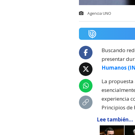
Agencia UNO
Buscando redef
presentar dur
Humanos (I
La propuesta 
esencialmente
experiencia c
Principios de 
Lee también...