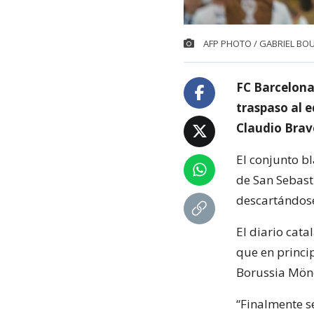
AFP PHOTO / GABRIEL BO
FC Barcelona 
traspaso al e
Claudio Brav
El conjunto b
de San Sebast
descartándose
El diario cat
que en princip
Borussia Mön
“Finalmente s