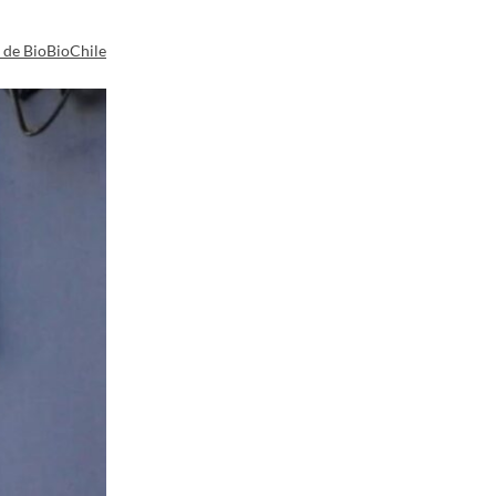
a de BioBioChile