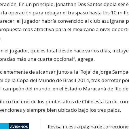
eración. En un principio, Jonathan Dos Santos debía ser 
 la operación para rebajar el traspaso hasta los 10 millo
arecer, el jugador habría convencido al club azulgrana 
propuesta más atractiva para el mexicano a nivel deporti
n
n el jugador, que es total desde hace varios días, incluy
oradas más una cuarta opcional”, agrega.
cientemente de alcanzar junto a la ‘Roja’ de Jorge Sampao
al de la Copa del Mundo de Brasil 2014, tras derrotar por
l campeón del mundo, en el Estadio Maracaná de Río de 
iluco fue uno de los puntos altos de Chile esta tarde, con
venciones y siempre bien ubicado bajo los tres palos.
Revisa nuestra página de correccione
AVÍSANOS