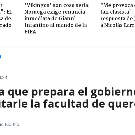
ir
’Vikingos’ son cosa seria:
"Me provoca 
": El
Noruega exige renuncia
tan clasista":
sa de
inmediata de Gianni
respuesta de 
trado
Infantino al mando de la
a Nicolás Lar
FIFA
a
8:23
 que prepara el gobierno
tarle la facultad de quer
io Bío Bío