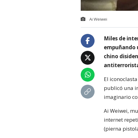
Ai Weiwei
Miles de int
empuñando un
chino diside
antiterrorist
El iconoclasta
publicó una i
imaginario con
Ai Weiwei, mu
internet repet
(pierna pistola