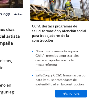
7.928
visitas
CChC destaca programas de
mos días
salud, formación y atención social
para trabajadores de la
el artista
construcción
campaña
"Una muy buena noticia para
Chile": gremios empresariales
nistas,
destacan aprobación de la
megarreforma
to
SalfaCorp y CChC firman acuerdo
para impulsar estándares de
sostenibilidad en la construcción
eno en
 “gunleg”
MÁS NOTICIAS