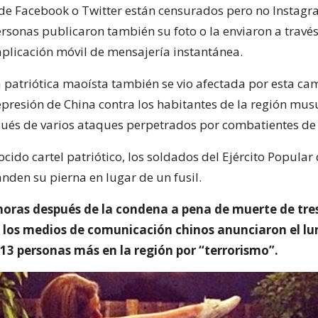
de Facebook o Twitter están censurados pero no Instagr
sonas publicaron también su foto o la enviaron a travé
plicación móvil de mensajería instantánea.
 patriótica maoísta también se vio afectada por esta c
epresión de China contra los habitantes de la región mu
pués de varios ataques perpetrados por combatientes de 
ocido cartel patriótico, los soldados del Ejército Popular
nden su pierna en lugar de un fusil.
 horas después de la condena a pena de muerte de tre
, los medios de comunicación chinos anunciaron el lu
13 personas más en la región por “terrorismo”.