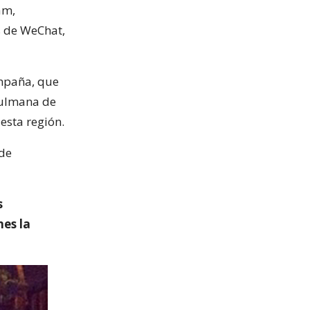
am,
s de WeChat,
ampaña, que
sulmana de
esta región.
 de
s
nes la