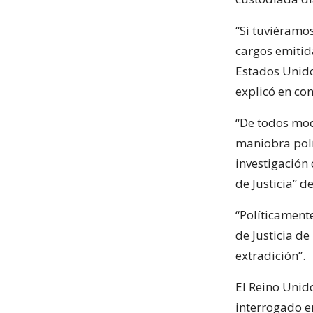
“Si tuviéramos
cargos emitid
Estados Unido
explicó en con
“De todos mod
maniobra polí
investigación
de Justicia” d
“Políticament
de Justicia d
extradición”.
El Reino Unid
interrogado e