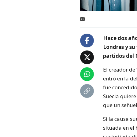
Hace dos año
Londres y su
partidos del
El creador de 
entró en la d
fue concedido
Suecia quiere
que un señuel
Si la causa s
situada en el
custodiada dí