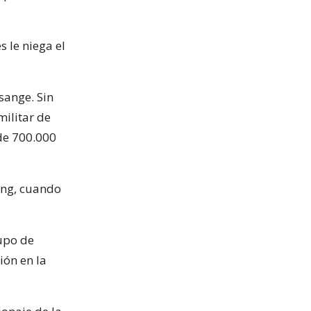
 le niega el
sange. Sin
militar de
 de 700.000
ing, cuando
upo de
ión en la