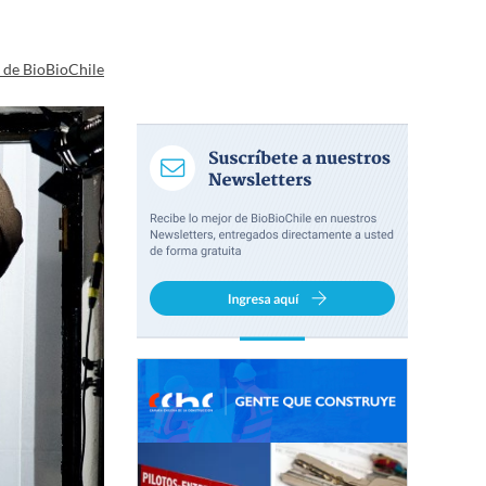
a de BioBioChile