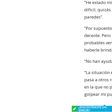
“He estado mi
difícil, quizá
paredes”.
“Por supuesto
decente. Pero 
probables ven
haberle brind
“No han ayud
“La situación 
pasa a otros 
en la que no p
golpear mi pue
¿ENCONTRASTE UN
ERROR?