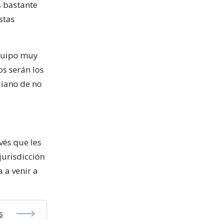
s bastante
stas
equipo muy
os serán los
liano de no
vés que les
jurisdicción
a a venir a
s