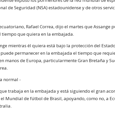
idense expuso los pormenores de la red mundial de espi
nal de Seguridad (NSA) estadounidense y de otros servic
 ecuatoriano, Rafael Correa, dijo el martes que Assange 
 tiempo que quiera en la embajada.
nge mientras él quiera está bajo la protección del Estad
 puede permanecer en la embajada el tiempo que requie
 en manos de Europa, particularmente Gran Bretaña y Sue
rea.
da normal -
que trabaja en la embajada y está siguiendo el gran aco
el Mundial de fútbol de Brasil, apoyando, como no, a Ec
tralia.