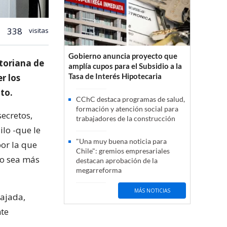
338
visitas
Gobierno anuncia proyecto que
toriana de
amplía cupos para el Subsidio a la
Tasa de Interés Hipotecaria
r los
to.
CChC destaca programas de salud,
formación y atención social para
secretos,
trabajadores de la construcción
ilo -que le
"Una muy buena noticia para
or la que
Chile": gremios empresariales
no sea más
destacan aprobación de la
megarreforma
MÁS NOTICIAS
bajada,
nte