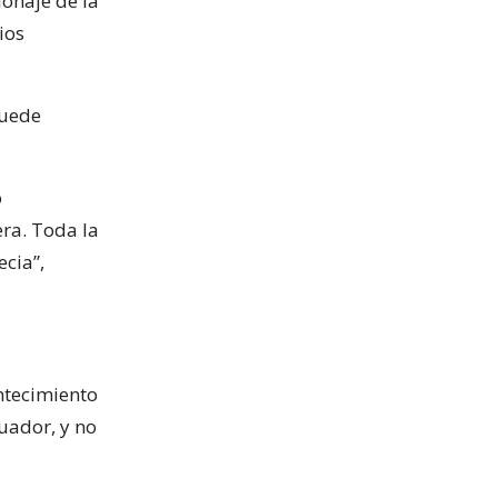
onaje de la
ios
puede
o
ra. Toda la
cia”,
ntecimiento
uador, y no