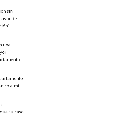
ión sin
 mayor de
ción”,
on una
ayor
partamento
epartamento
ánico a mi
a
rque su caso