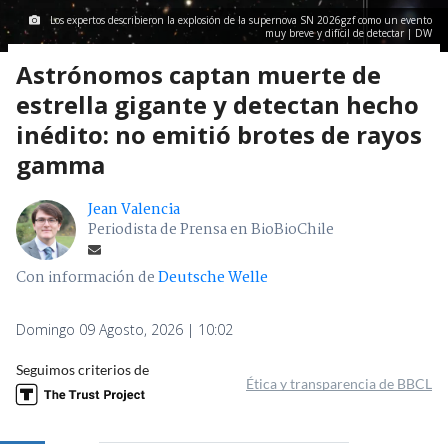
Los expertos describieron la explosión de la supernova SN 2026gzf como un evento
muy breve y difícil de detectar | DW
Astrónomos captan muerte de
estrella gigante y detectan hecho
inédito: no emitió brotes de rayos
gamma
Jean Valencia
Periodista de Prensa en BioBioChile
Con información de
Deutsche Welle
Domingo 09 Agosto, 2026 | 10:02
Seguimos criterios de
Ética y transparencia de BBCL