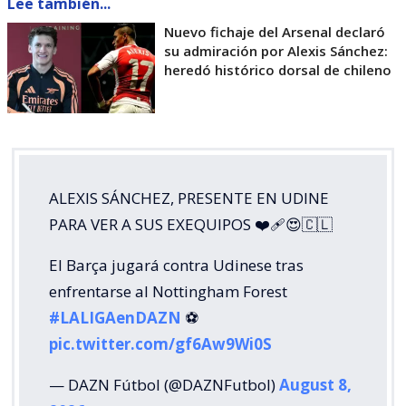
Lee también...
Nuevo fichaje del Arsenal declaró
su admiración por Alexis Sánchez:
heredó histórico dorsal de chileno
ALEXIS SÁNCHEZ, PRESENTE EN UDINE
PARA VER A SUS EXEQUIPOS ❤️‍🩹😍🇨🇱
El Barça jugará contra Udinese tras
enfrentarse al Nottingham Forest
#LALIGAenDAZN
⚽️
pic.twitter.com/gf6Aw9Wi0S
— DAZN Fútbol (@DAZNFutbol)
August 8,