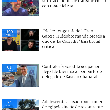
sufre accidente de tránsito: chocó
con motociclista
"No les tengo miedo": Fran
100
visitas
García-Huidobro manda recado a
dúo de ’La Cofradía’ tras brutal
crítica
Contraloría acredita ocupación
81
visitas
ilegal de bien fiscal por parte de
delegado de Kast en Chañaral
Adolescente acusado por crimen
74
visitas
de egipcio dueño de restaurante