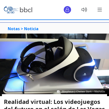
Notas >
Noticia
Morpheus | Chelsea Stark – Mashable
Realidad virtual: Los videojuegos
del futuro en el salón de Las Vegas