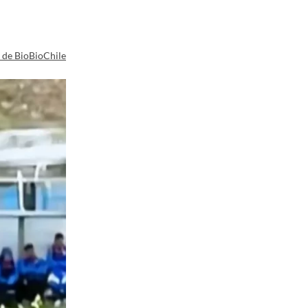
a de BioBioChile