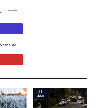
s
o canal de
21
visitas