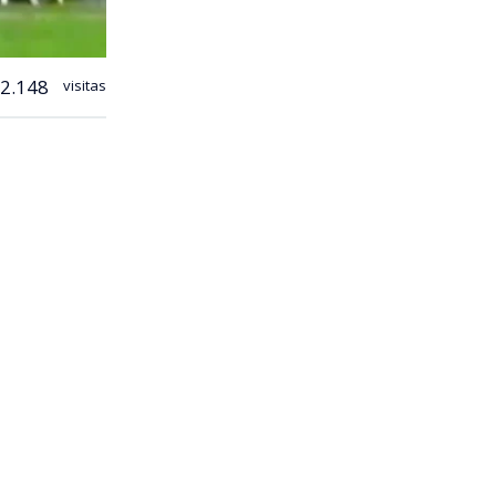
2.148
visitas
 fútbol
del Parque
s 23
ida y el
s a
co, que