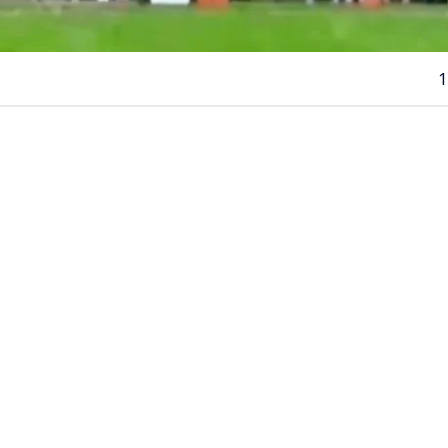
1
VER RESUMEN
ituación se vivió este sábado en la
Segunda División del
 cual generó un accidente automovilístico a las afueras 
ntevideo.
e enfrentaban
Uruguay Montevideo vs Paysandú
y a lo
ego, el jugador
Richard Núñez
despejó una pelota divid
 saliendo del pequeño estadio ubicado sobre los acceso
la transmisión quedó enfocando la trayectoria del esféri