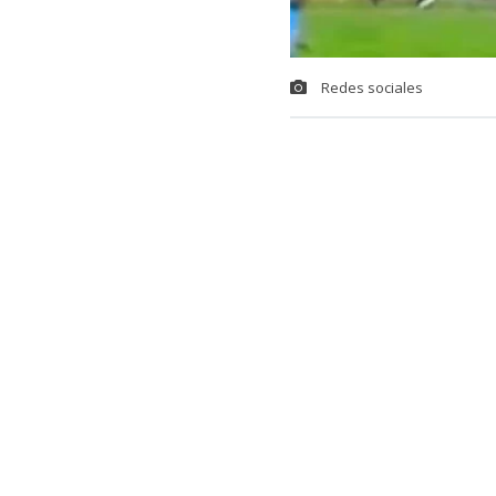
Redes sociales
Una insólita s
uruguayo,
la
ANCAP, en Mo
Resulta que s
minutos de ju
balón terminó
Montevideo.
La cámara de 