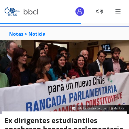
Notas >
Noticia
Melba Castro Borquez | @Mellbita
Ex dirigentes estudiantiles
encabezan bancada parlamentaria