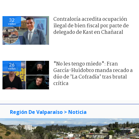
Contraloría acredita ocupación
32
visitas
ilegal de bien fiscal por parte de
delegado de Kast en Chañaral
"No les tengo miedo": Fran
26
visitas
García-Huidobro manda recado a
dúo de ’La Cofradía’ tras brutal
crítica
Región De Valparaíso
> Noticia