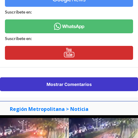
Suscríbete en:
Suscríbete en:
Mostrar Comentarios
Región Metropolitana
> Noticia