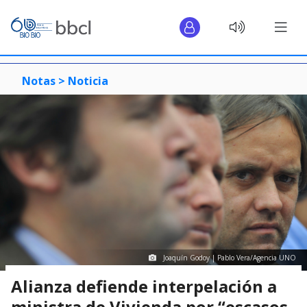
Notas >
Noticia
Joaquín Godoy | Pablo Vera/Agencia UNO
Alianza defiende interpelación a
ministra de Vivienda por “escasos