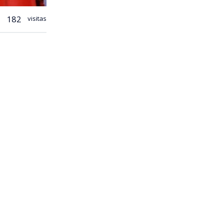
182
visitas
u debut en
utará entre
ección
 en el
ces por el
ar los
renador