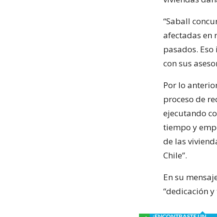
“Saball concur
afectadas en r
pasados. Eso 
con sus asesor
Por lo anteri
proceso de re
ejecutando co
tiempo y empe
de las viviend
Chile”.
En su mensaje,
“dedicación y 
¿ENCONTRASTE UN