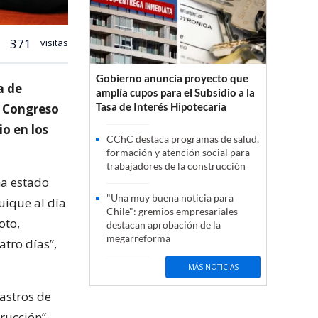
371
visitas
Gobierno anuncia proyecto que
a de
amplía cupos para el Subsidio a la
Tasa de Interés Hipotecaria
l Congreso
io en los
CChC destaca programas de salud,
formación y atención social para
trabajadores de la construcción
ha estado
"Una muy buena noticia para
uique al día
Chile": gremios empresariales
oto,
destacan aprobación de la
megarreforma
atro días”,
MÁS NOTICIAS
tastros de
rucción”.