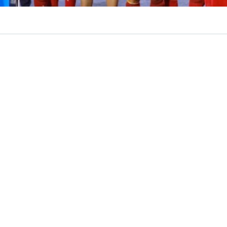
VER RESUMEN
á por terminar. La próxima semana,
Las Diablas
harán s
e Hockey Césped Femenino 2026
, certamen que se disp
de agosto en Países Bajos y Bélgica.
arcará la
segunda participación consecutiva
de la sel
 cita planetaria, luego del histórico 13° lugar conseguido
íses Bajos-España 2022, donde el equipo, dirigido enton
io “Cachito” Vigil, logró superar la primera fase y alcanz
al.
 el estreno mundialista de
Cristóbal Rodríguez
como ent