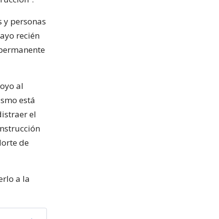
s y personas
mayo recién
o permanente
poyo al
ismo está
istraer el
onstrucción
Norte de
erlo a la