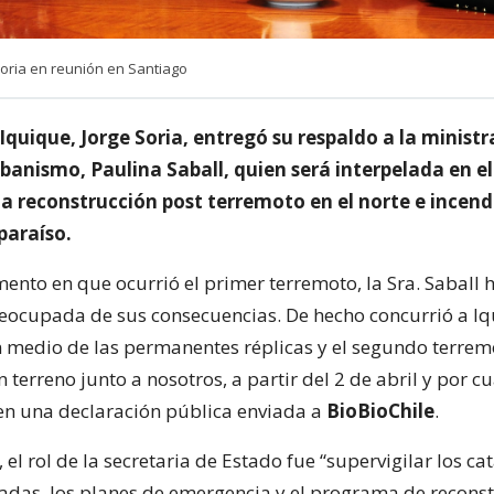
Soria en reunión en Santiago
 Iquique, Jorge Soria, entregó su respaldo a la ministr
rbanismo, Paulina Saball, quien será interpelada en e
 la reconstrucción post terremoto en el norte e incend
paraíso.
ento en que ocurrió el primer terremoto, la Sra. Saball 
eocupada de sus consecuencias. De hecho concurrió a Iq
en medio de las permanentes réplicas y el segundo terrem
terreno junto a nosotros, a partir del 2 de abril y por cu
 en una declaración pública enviada a
BioBioChile
.
 el rol de la secretaria de Estado fue “supervigilar los ca
adas, los planes de emergencia y el programa de reconst