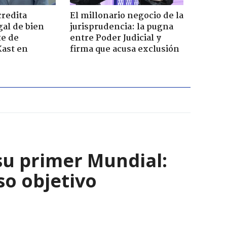
credita
El millonario negocio de la
gal de bien
jurisprudencia: la pugna
te de
entre Poder Judicial y
Kast en
firma que acusa exclusión
su primer Mundial:
so objetivo