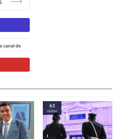
s
o canal de
63
visitas