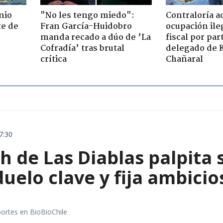
nio
"No les tengo miedo":
Contraloría a
te de
Fran García-Huidobro
ocupación ile
manda recado a dúo de ’La
fiscal por par
Cofradía’ tras brutal
delegado de 
crítica
Chañaral
7:30
 de Las Diablas palpita 
uelo clave y fija ambicio
portes en BioBioChile