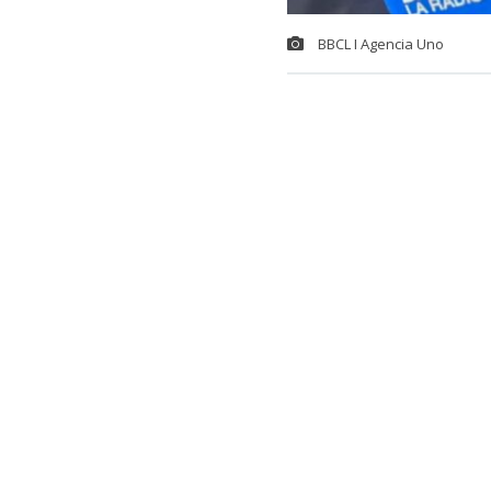
BBCL I Agencia Uno
La espera est
el
Mundial d
el 15 y el 30 
Este evento m
chilena en una
Mundial de Pa
argentino Serg
octavos de fin
Esta vez será