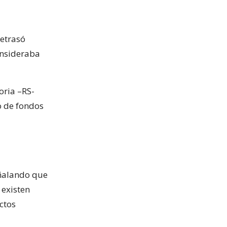
retrasó
onsideraba
oria –RS-
o de fondos
eñalando que
 existen
ctos