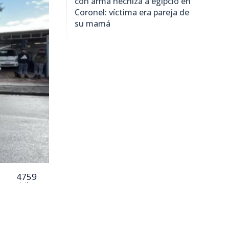
con arma hechiza a egipcio en
Coronel: víctima era pareja de
su mamá
4759
visitas