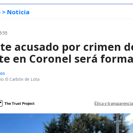
o
> Noticia
5:55
te acusado por crimen d
te en Coronel será forma
gos
io El Carbón de Lota
a
Ética y transparenci