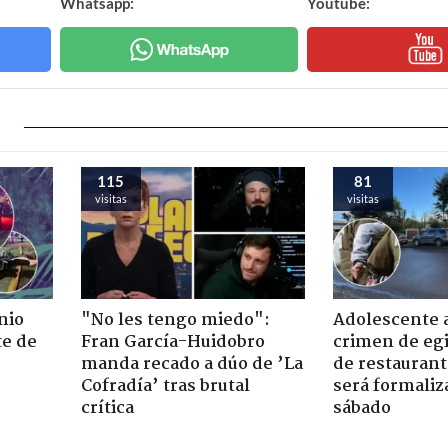
Whatsapp:
Youtube:
115
81
visitas
visitas
nio
"No les tengo miedo":
Adolescente 
te de
Fran García-Huidobro
crimen de eg
manda recado a dúo de ’La
de restaurant
Cofradía’ tras brutal
será formaliz
crítica
sábado