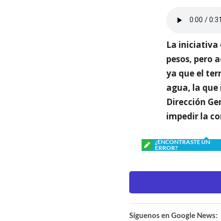
La iniciativa
pesos, pero 
ya que el te
agua, la que 
Dirección Ge
impedir la co
¿ENCONTRASTE UN
ERROR?
Síguenos en Google News: