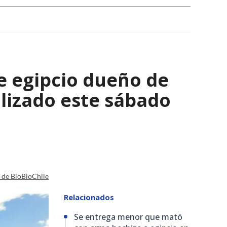
e egipcio dueño de
lizado este sábado
a de BioBioChile
Relacionados
Se entrega menor que mató