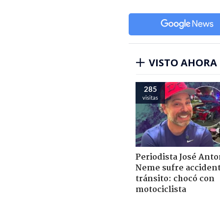
VISTO AHORA
285
visitas
Periodista José Anto
Neme sufre acciden
tránsito: chocó con
motociclista