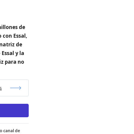
illones de
 con Essal,
matriz de
Essal y la
iz para no
s
o canal de