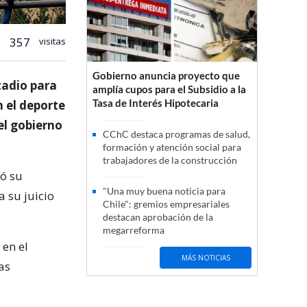
357
visitas
Gobierno anuncia proyecto que
tadio para
amplía cupos para el Subsidio a la
Tasa de Interés Hipotecaria
n el deporte
el gobierno
CChC destaca programas de salud,
formación y atención social para
trabajadores de la construcción
tó su
"Una muy buena noticia para
 su juicio
Chile": gremios empresariales
destacan aprobación de la
megarreforma
 en el
MÁS NOTICIAS
as