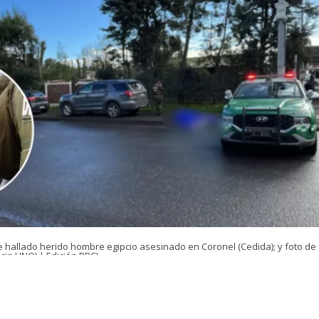
e hallado herido hombre egipcio asesinado en Coronel (Cedida); y foto de
cia UNO) | Edición BBCL
VER RESUMEN