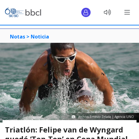
Notas >
Noticia
Archivo Ernesto Zelada | Agencia UNO
Triatlón: Felipe van de Wyngard
quedó ‘Top-Ten’ en Copa Mundial