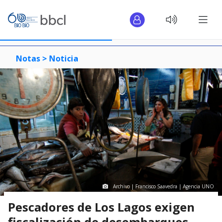
Notas >
Noticia
Archivo | Francisco Saavedra | Agencia UNO
Pescadores de Los Lagos exigen
fiscalización de desembarques