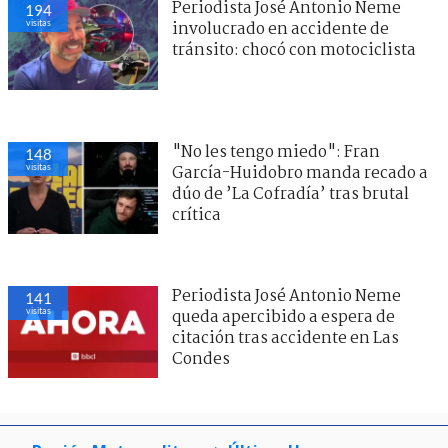
Periodista José Antonio Neme
194
visitas
involucrado en accidente de
tránsito: chocó con motociclista
"No les tengo miedo": Fran
148
visitas
García-Huidobro manda recado a
dúo de ’La Cofradía’ tras brutal
crítica
Periodista José Antonio Neme
141
visitas
queda apercibido a espera de
citación tras accidente en Las
Condes