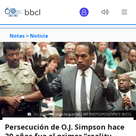
Notas >
Noticia
O.J. cuando se probó los guantes | AFP PHOTO/POOL/VINCE BUCCI
Persecución de O.J. Simpson hace
20 años fue el primer “reality