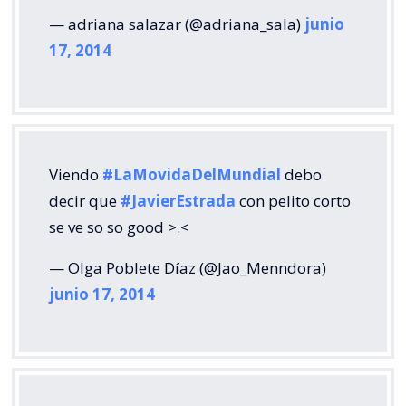
— adriana salazar (@adriana_sala)
junio
17, 2014
Viendo
#LaMovidaDelMundial
debo
decir que
#JavierEstrada
con pelito corto
se ve so so good >.<
— Olga Poblete Díaz (@Jao_Menndora)
junio 17, 2014