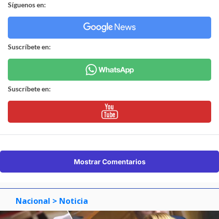
Síguenos en:
Suscríbete en:
Suscríbete en:
Mostrar Comentarios
Nacional
> Noticia