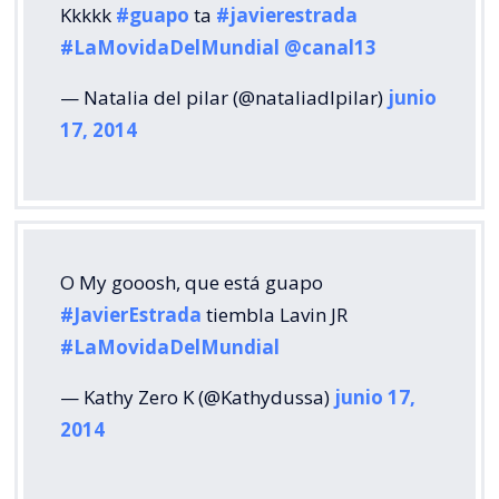
Kkkkk
#guapo
ta
#javierestrada
#LaMovidaDelMundial
@canal13
— Natalia del pilar (@nataliadlpilar)
junio
17, 2014
O My gooosh, que está guapo
#JavierEstrada
tiembla Lavin JR
#LaMovidaDelMundial
— Kathy Zero K (@Kathydussa)
junio 17,
2014