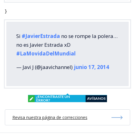
}
Si
#JavierEstrada
no se rompe la polera…
no es Javier Estrada xD
#LaMovidaDelMundial
— Javi J (@jaavichannel)
junio 17, 2014
¿ENCONTRASTE UN
AVÍSANOS
ERROR?
Revisa nuestra página de correcciones