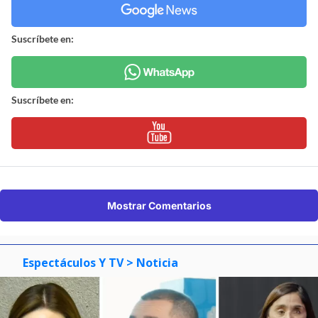
Suscríbete en:
Suscríbete en:
Mostrar Comentarios
Espectáculos Y TV
> Noticia