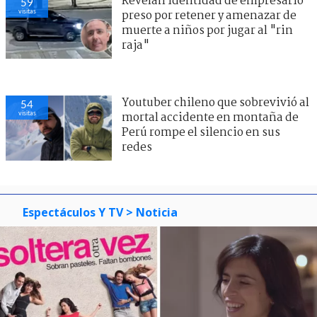
Revelan identidad de empresario
59
visitas
preso por retener y amenazar de
muerte a niños por jugar al "rin
raja"
Youtuber chileno que sobrevivió al
54
visitas
mortal accidente en montaña de
Perú rompe el silencio en sus
redes
Espectáculos Y TV
> Noticia