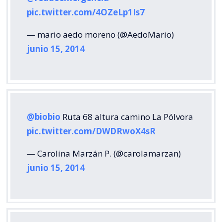
pic.twitter.com/4OZeLp1Is7
— mario aedo moreno (@AedoMario)
junio 15, 2014
@biobio
Ruta 68 altura camino La Pólvora
pic.twitter.com/DWDRwoX4sR
— Carolina Marzán P. (@carolamarzan)
junio 15, 2014