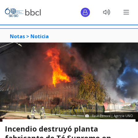
Notas >
Noticia
Raúl Zamora | Agencia UNO
Incendio destruyó planta
fabricante de Té Supremo en