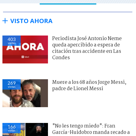
VISTO AHORA
Periodista José Antonio Neme
403
visitas
queda apercibido a espera de
citación tras accidente en Las
Condes
Muere a los 68 años Jorge Messi,
269
visitas
padre de Lionel Messi
"No les tengo miedo": Fran
166
visitas
García-Huidobro manda recado a