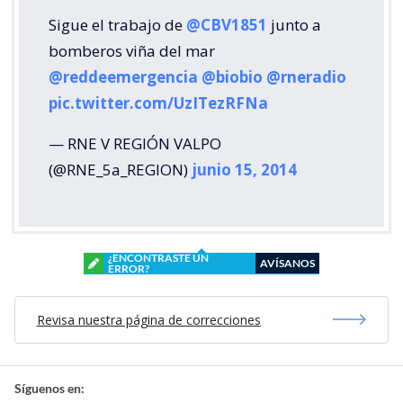
Sigue el trabajo de
@CBV1851
junto a
bomberos viña del mar
@reddeemergencia
@biobio
@rneradio
pic.twitter.com/UzITezRFNa
— RNE V REGIÓN VALPO
(@RNE_5a_REGION)
junio 15, 2014
¿ENCONTRASTE UN
AVÍSANOS
ERROR?
Revisa nuestra página de correcciones
Síguenos en: