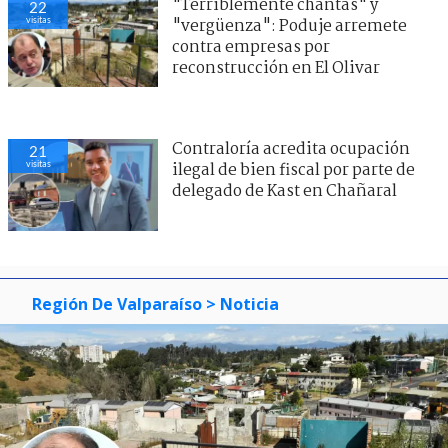
"Terriblemente chantas" y
22
visitas
"vergüenza": Poduje arremete
contra empresas por
reconstrucción en El Olivar
Contraloría acredita ocupación
21
visitas
ilegal de bien fiscal por parte de
delegado de Kast en Chañaral
Región De Valparaíso
> Noticia