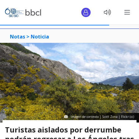
Notas >
Noticia
Imagen de contexto | Scott Zona | Flickr (cc)
Turistas aislados por derrumbe
podrán regresar a Los Ángeles tras