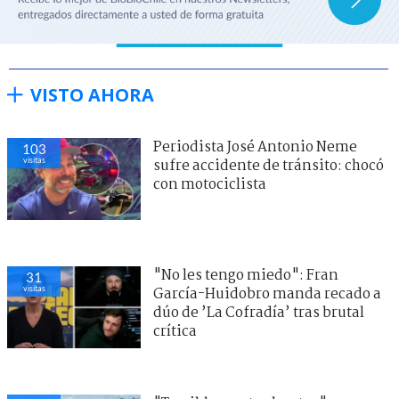
VISTO AHORA
Periodista José Antonio Neme
103
visitas
sufre accidente de tránsito: chocó
con motociclista
"No les tengo miedo": Fran
31
visitas
García-Huidobro manda recado a
dúo de ’La Cofradía’ tras brutal
crítica