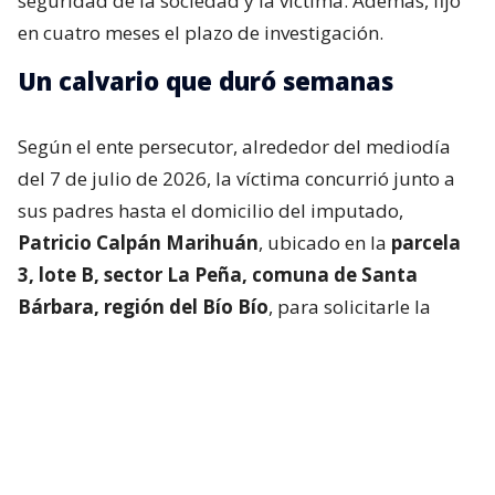
seguridad de la sociedad y la víctima. Además, fijó
en cuatro meses el plazo de investigación.
Un calvario que duró semanas
Según el ente persecutor, alrededor del mediodía
del 7 de julio de 2026, la víctima concurrió junto a
sus padres hasta el domicilio del imputado,
Patricio Calpán Marihuán
, ubicado en la
parcela
3, lote B, sector La Peña, comuna de Santa
Bárbara, región del Bío Bío
, para solicitarle la
devolución de una motosierra que le habían
prestado.
El imputado aceptó entregar la especie,
bajo la
condición de que la víctima se quedara a
conversar a solas con él.
Lo que fue aceptado por