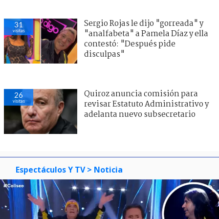
Sergio Rojas le dijo "gorreada" y
31
visitas
"analfabeta" a Pamela Díaz y ella
contestó: "Después pide
disculpas"
Quiroz anuncia comisión para
26
visitas
revisar Estatuto Administrativo y
adelanta nuevo subsecretario
Espectáculos Y TV
> Noticia