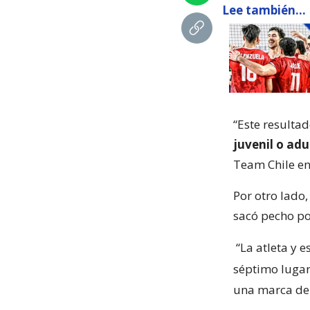
Lee también...
“Este resulta
juvenil o ad
Team Chile en
Por otro lado
sacó pecho po
“La atleta y e
séptimo lugar
una marca de 