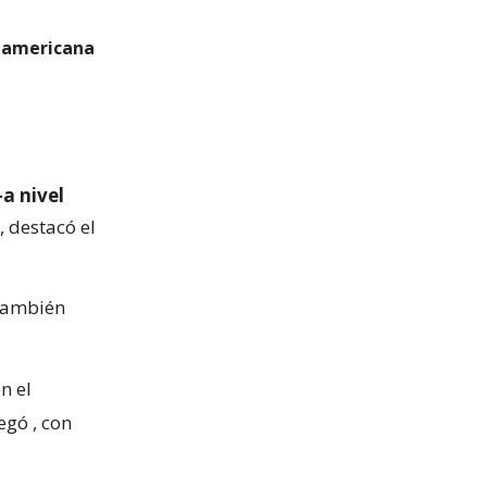
udamericana
a nivel
, destacó el
 también
n el
regó
, con