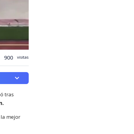
900
visitas
ló tras
n.
 la mejor