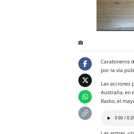
Carabineros d
por la vía púb
Las acciones p
Australia, en 
Radio, el mayo
Las armas -co