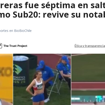
reras fue séptima en sal
mo Sub20: revive su nota
portes en BioBioChile
Ética y transparenci