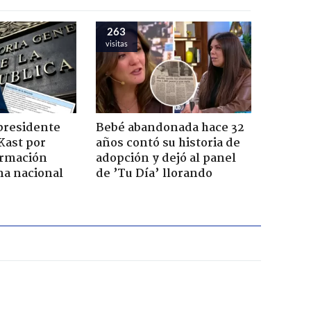
263
visitas
presidente
Bebé abandonada hace 32
Kast por
años contó su historia de
ormación
adopción y dejó al panel
na nacional
de ’Tu Día’ llorando