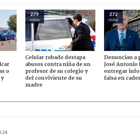
279
272
visitas
visitas
Celular robado destapa
Denuncian a 
lcar
abusos contra niña de un
José Antonio 
as o
profesor de su colegio y
entregar inf
 y
del conviviente de su
falsa en cade
madre
6:24