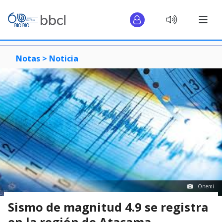
Notas >
Noticia
Onemi
Sismo de magnitud 4.9 se registra
en la región de Atacama