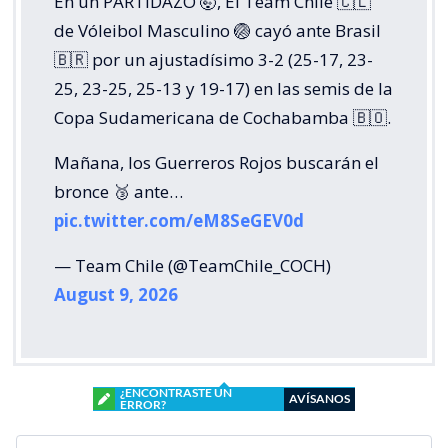
En un PARTIDAZO 🤯, El Team Chile 🇨🇱
de Vóleibol Masculino 🏐 cayó ante Brasil
🇧🇷 por un ajustadísimo 3-2 (25-17, 23-
25, 23-25, 25-13 y 19-17) en las semis de la
Copa Sudamericana de Cochabamba 🇧🇴.
Mañana, los Guerreros Rojos buscarán el
bronce 🥉 ante…
pic.twitter.com/eM8SeGEV0d
— Team Chile (@TeamChile_COCH)
August 9, 2026
¿ENCONTRASTE UN
AVÍSANOS
ERROR?