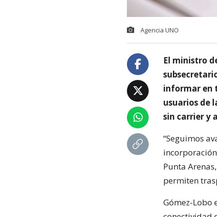
Agencia UNO
El ministro 
subsecretari
informar en t
usuarios de 
sin carrier y
“Seguimos ava
incorporación 
Punta Arenas,
permiten trasp
Gómez-Lobo en
conectividad 