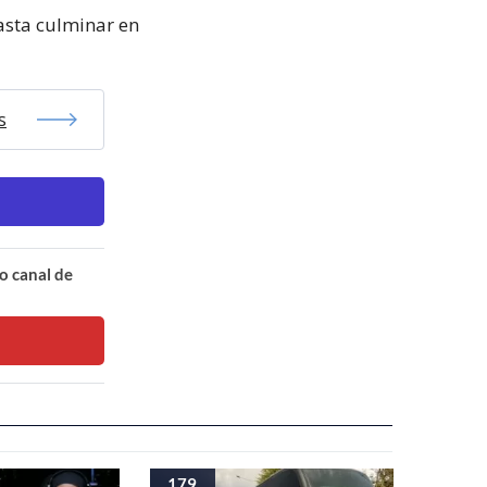
hasta culminar en
s
o canal de
179