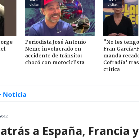
visitas
visitas
Jorge
Periodista José Antonio
"No les teng
nel
Neme involucrado en
Fran García-
accidente de tránsito:
manda recado
chocó con motociclista
Cofradía’ tras
crítica
> Noticia
9:42
 atrás a España, Francia 