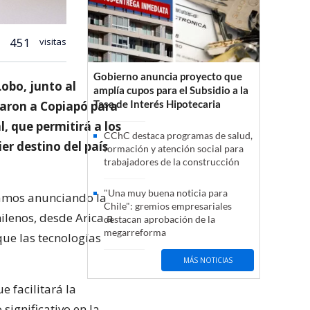
451
visitas
Gobierno anuncia proyecto que
obo, junto al
amplía cupos para el Subsidio a la
Tasa de Interés Hipotecaria
daron a Copiapó para
l, que permitirá a los
CChC destaca programas de salud,
er destino del país
formación y atención social para
trabajadores de la construcción
"Una muy buena noticia para
tamos anunciando la
Chile": gremios empresariales
hilenos, desde Arica a
destacan aprobación de la
megarreforma
que las tecnologías
MÁS NOTICIAS
facilitará la
significativo en la