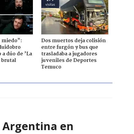
visitas
o miedo":
Dos muertos deja colisión
Huidobro
entre furgón y bus que
 a dúo de ’La
trasladaba a jugadores
 brutal
juveniles de Deportes
Temuco
y Argentina en