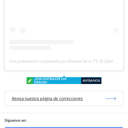
Una publicación compartida por Amante de la TV 📺 (@alguien_te_observa)
¿ENCONTRASTE UN
AVÍSANOS
ERROR?
Revisa nuestra página de correcciones
Síguenos en: