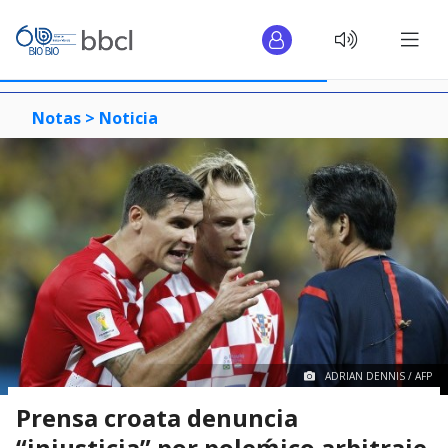
Notas >
Noticia
ADRIAN DENNIS / AFP
Prensa croata denuncia
“injusticia” por poleḿico arbitraje