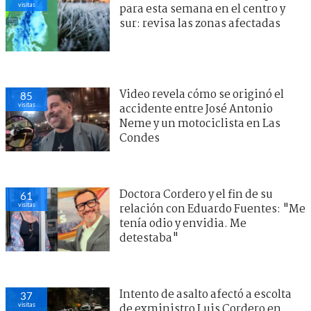
visitas
para esta semana en el centro y
sur: revisa las zonas afectadas
Video revela cómo se originó el
85
visitas
accidente entre José Antonio
Neme y un motociclista en Las
Condes
Doctora Cordero y el fin de su
61
visitas
relación con Eduardo Fuentes: "Me
tenía odio y envidia. Me
detestaba"
Intento de asalto afectó a escolta
37
visitas
de exministro Luis Cordero en