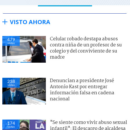
VISTO AHORA
Celular robado destapa abusos
479
visitas
contra niña de un profesor de su
colegio y del conviviente de su
madre
Denuncian a presidente José
238
visitas
Antonio Kast por entregar
información falsa en cadena
nacional
"Se siente como vivir abuso sexual
174
visitas
infantil": El descargo de alcaldesa