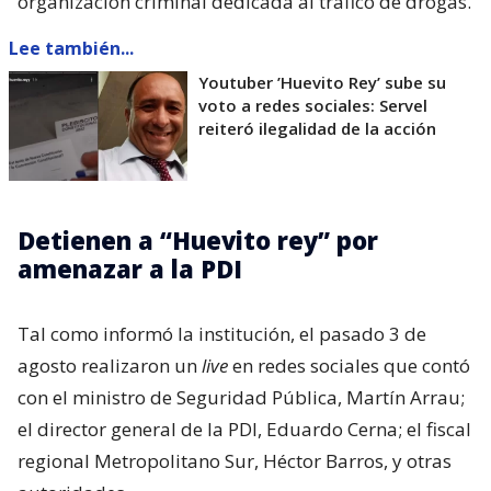
organización criminal dedicada al tráfico de drogas.
Lee también...
Youtuber ’Huevito Rey’ sube su
voto a redes sociales: Servel
reiteró ilegalidad de la acción
Detienen a “Huevito rey” por
amenazar a la PDI
Tal como informó la institución, el pasado 3 de
agosto realizaron un
live
en redes sociales que contó
con el ministro de Seguridad Pública, Martín Arrau;
el director general de la PDI, Eduardo Cerna; el fiscal
regional Metropolitano Sur, Héctor Barros, y otras