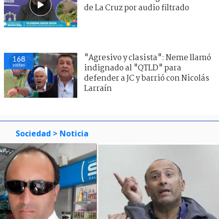
de La Cruz por audio filtrado
"Agresivo y clasista": Neme llamó
168
visitas
indignado al "QTLD" para
defender a JC y barrió con Nicolás
Larraín
Sociedad
> Noticia