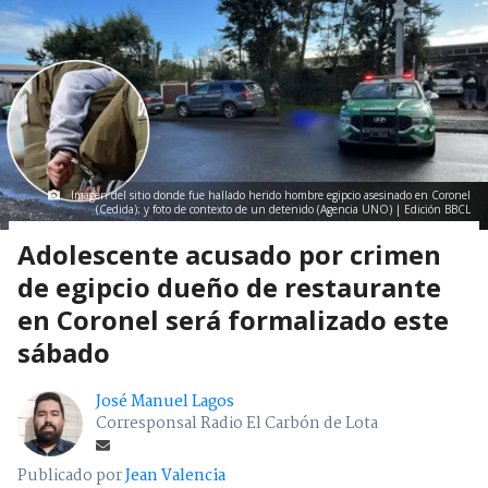
Imagen del sitio donde fue hallado herido hombre egipcio asesinado en Coronel
(Cedida); y foto de contexto de un detenido (Agencia UNO) | Edición BBCL
Adolescente acusado por crimen
de egipcio dueño de restaurante
en Coronel será formalizado este
sábado
José Manuel Lagos
Corresponsal Radio El Carbón de Lota
Publicado por
Jean Valencia